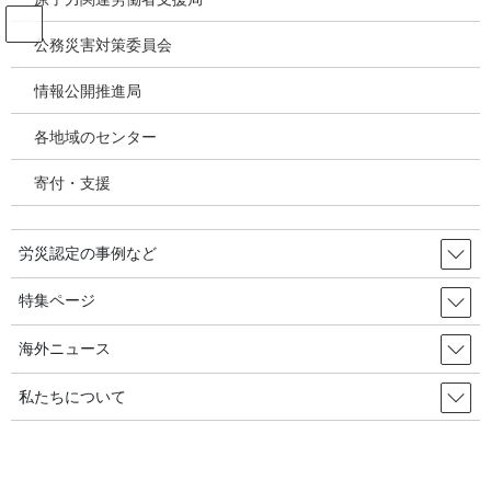
コ
ナ
ン
ビ
公務災害対策委員会
テ
ゲ
ン
ー
情報公開推進局
韓国の労災・安全衛生ニュース
ツ
シ
へ
ョ
各地域のセンター
ス
ン
HOME
韓国の労災・安全衛生ニュース
キ
に
減っていた化学事故、規制緩和後に『再び増加』 2022年9月23日 韓国の労
寄付・支援
ッ
移
災・安全衛生
プ
動
労災認定の事例など
2022年7月28日
/ 最終更新日時 :
2022年9月24日
韓国の労災・安全衛生ニュース
特集ページ
減っていた化学事故、規制緩和後
海外ニュース
に『再び増加』 2022年9月23日
私たちについて
韓国の労災・安全衛生