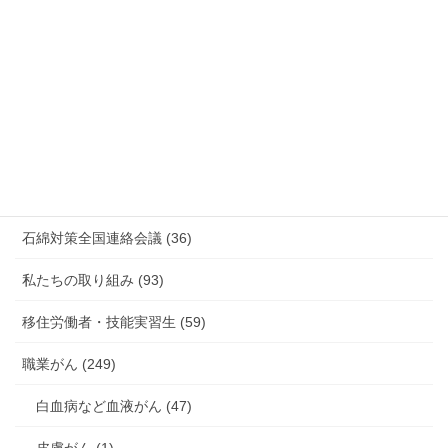
放射線被ばく労働 原発作業 除染作業 (48)
新型コロナウィルス感染症・各種感染症 (179)
有害化学物質 有機溶剤 感染症 (184)
未分類 (4)
海外安全衛生情報 (94)
石綿対策全国連絡会議 (36)
私たちの取り組み (93)
移住労働者・技能実習生 (59)
職業がん (249)
白血病など血液がん (47)
皮膚がん (1)