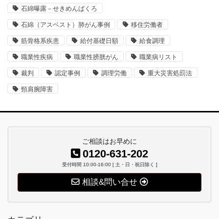
石綿曝露－せきめんばくろ
石綿（アスベスト）肺がん事例
移住労働者
筋骨格系疾患
給付基礎日額
給食調理
職業性疾病
職業性膀胱がん
職業病リスト
裁判
認定事例
調理労働
重大災害処罰法
頸肩腕障害
ご相談はお早めに
0120-631-202
受付時間 10:00-16:00 [ 土・日・祝日除く ]
相談&問い合せ