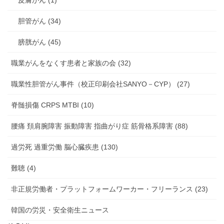
胆管がん (34)
膀胱がん (45)
職業がんをなくす患者と家族の会 (32)
職業性胆管がん事件（校正印刷会社SANYO－CYP） (27)
脊髄損傷 CRPS MTBI (10)
腰痛 頚肩腕障害 振動障害 指曲がり症 筋骨格系障害 (88)
過労死 過重労働 脳心臓疾患 (130)
難聴 (4)
非正規労働者・プラットフォームワーカー・フリーランス (23)
韓国の労災・安全衛生ニュース