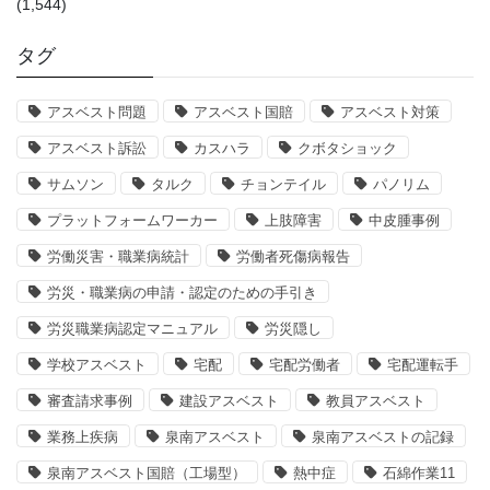
(1,544)
タグ
アスベスト問題
アスベスト国賠
アスベスト対策
アスベスト訴訟
カスハラ
クボタショック
サムソン
タルク
チョンテイル
パノリム
プラットフォームワーカー
上肢障害
中皮腫事例
労働災害・職業病統計
労働者死傷病報告
労災・職業病の申請・認定のための手引き
労災職業病認定マニュアル
労災隠し
学校アスベスト
宅配
宅配労働者
宅配運転手
審査請求事例
建設アスベスト
教員アスベスト
業務上疾病
泉南アスベスト
泉南アスベストの記録
泉南アスベスト国賠（工場型）
熱中症
石綿作業11