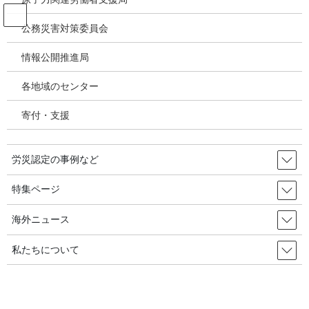
コ
ナ
ン
ビ
公務災害対策委員会
テ
ゲ
ン
ー
情報公開推進局
韓国の労災・安全衛生ニュース
ツ
シ
へ
ョ
各地域のセンター
ス
ン
HOME
韓国の労災・安全衛生ニュース
キ
に
今年の夏も歴史的暑さなのに･･『蒸し器の物流センター』に解決策なし～政府が
寄付・支援
ッ
移
熱中症予防ガイドライン 2022年5月29日 韓国の労災・安全衛生
プ
動
労災認定の事例など
2022年5月16日
/ 最終更新日時 :
2022年5月31日
韓国の労災・安全衛生ニュース
特集ページ
今年の夏も歴史的暑さなのに･･
海外ニュース
『蒸し器の物流センター』に解決
私たちについて
策なし～政府が熱中症予防ガイド
ライン 2022年5月29日 韓国の労
災・安全衛生