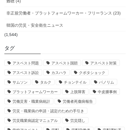
難聴 (4)
非正規労働者・プラットフォームワーカー・フリーランス (23)
韓国の労災・安全衛生ニュース
(1,544)
タグ
アスベスト問題
アスベスト国賠
アスベスト対策
アスベスト訴訟
カスハラ
クボタショック
サムソン
タルク
チョンテイル
パノリム
プラットフォームワーカー
上肢障害
中皮腫事例
労働災害・職業病統計
労働者死傷病報告
労災・職業病の申請・認定のための手引き
労災職業病認定マニュアル
労災隠し