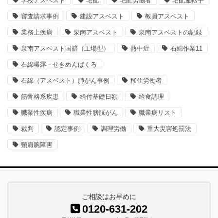
学校アスベスト
宅配
宅配労働者
宅配運転手
審査請求事例
建設アスベスト
教員アスベスト
業務上疾病
泉南アスベスト
泉南アスベストの記録
泉南アスベスト国賠（工場型）
熱中症
石綿作業11
石綿曝露－せきめんばくろ
石綿（アスベスト）肺がん事例
移住労働者
筋骨格系疾患
給付基礎日額
給食調理
職業性疾病
職業性膀胱がん
職業病リスト
裁判
認定事例
調理労働
重大災害処罰法
頸肩腕障害
ご相談はお早めに
0120-631-202