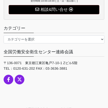
受付時間 10:00-16:00 [ 土・日・祝日除く ]
相談&問い合せ
カテゴリー
カ
テ
ゴ
全国労働安全衛生センター連絡会議
リ
ー
〒136-0071 東京都江東区亀戸7-10-1 Zビル5階
TEL：0120-631-202 FAX：03-3636-3881