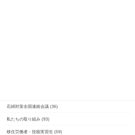
国際連帯 (159)
安全衛生 (92)
情報公開・法令通達・事務連絡・指針 (244)
放射線被ばく労働 原発作業 除染作業 (48)
新型コロナウィルス感染症・各種感染症 (179)
有害化学物質 有機溶剤 感染症 (184)
未分類 (4)
海外安全衛生情報 (94)
石綿対策全国連絡会議 (36)
私たちの取り組み (93)
移住労働者・技能実習生 (59)