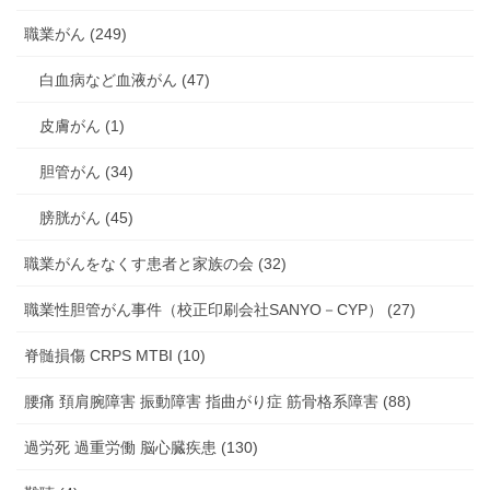
職業がん (249)
白血病など血液がん (47)
皮膚がん (1)
胆管がん (34)
膀胱がん (45)
職業がんをなくす患者と家族の会 (32)
職業性胆管がん事件（校正印刷会社SANYO－CYP） (27)
脊髄損傷 CRPS MTBI (10)
腰痛 頚肩腕障害 振動障害 指曲がり症 筋骨格系障害 (88)
過労死 過重労働 脳心臓疾患 (130)