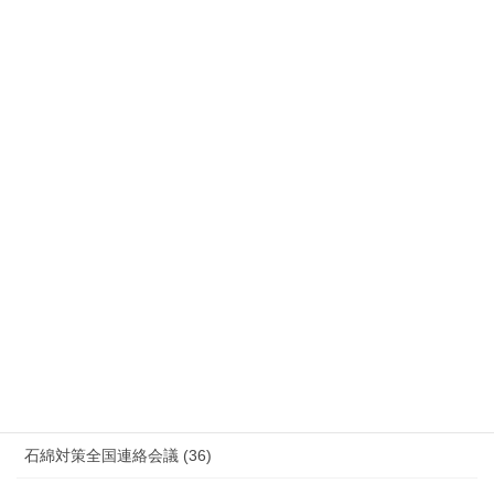
労災事故 障害補償 審査請求 (122)
国際連帯 (159)
安全衛生 (92)
情報公開・法令通達・事務連絡・指針 (244)
放射線被ばく労働 原発作業 除染作業 (48)
新型コロナウィルス感染症・各種感染症 (179)
有害化学物質 有機溶剤 感染症 (184)
未分類 (4)
海外安全衛生情報 (94)
石綿対策全国連絡会議 (36)