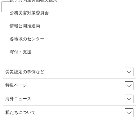
コ
ナ
ン
ビ
公務災害対策委員会
テ
ゲ
ン
ー
情報公開推進局
韓国の労災・安全衛生ニュース
ツ
シ
へ
ョ
各地域のセンター
ス
ン
HOME
韓国の労災・安全衛生ニュース
キ
に
消防士・警察官「公務上災害の認定」が容易に 2022年5月18日 韓国の労災・
寄付・支援
ッ
移
安全衛生
プ
動
労災認定の事例など
2022年5月13日
/ 最終更新日時 :
2022年5月20日
韓国の労災・安全衛生ニュース
特集ページ
消防士・警察官「公務上災害の認
海外ニュース
定」が容易に 2022年5月18日 韓
私たちについて
国の労災・安全衛生
消防士と警察官などが業務中に病気に罹ったり殉職した場合、公