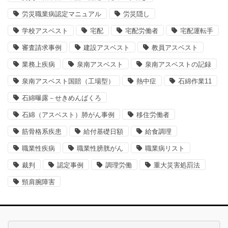
労災職業病認定マニュアル
労災隠し
学校アスベスト
宅配
宅配労働者
宅配運転手
審査請求事例
建設アスベスト
教員アスベスト
業務上疾病
泉南アスベスト
泉南アスベストの記録
泉南アスベスト国賠（工場型）
熱中症
石綿作業11
石綿曝露－せきめんばくろ
石綿（アスベスト）肺がん事例
移住労働者
筋骨格系疾患
給付基礎日額
給食調理
職業性疾病
職業性膀胱がん
職業病リスト
裁判
認定事例
調理労働
重大災害処罰法
頸肩腕障害