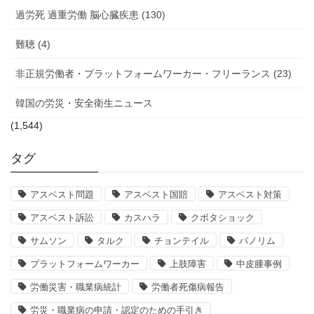
過労死 過重労働 脳心臓疾患 (130)
難聴 (4)
非正規労働者・プラットフォームワーカー・フリーランス (23)
韓国の労災・安全衛生ニュース
(1,544)
タグ
アスベスト問題
アスベスト国賠
アスベスト対策
アスベスト訴訟
カスハラ
クボタショック
サムソン
タルク
チョンテイル
パノリム
プラットフォームワーカー
上肢障害
中皮腫事例
労働災害・職業病統計
労働者死傷病報告
労災・職業病の申請・認定のための手引き