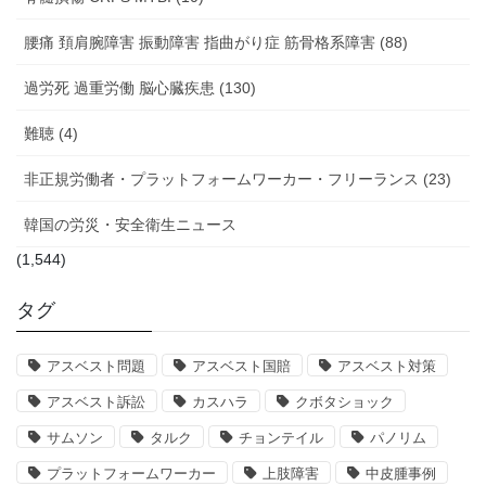
腰痛 頚肩腕障害 振動障害 指曲がり症 筋骨格系障害 (88)
過労死 過重労働 脳心臓疾患 (130)
難聴 (4)
非正規労働者・プラットフォームワーカー・フリーランス (23)
韓国の労災・安全衛生ニュース
(1,544)
タグ
アスベスト問題
アスベスト国賠
アスベスト対策
アスベスト訴訟
カスハラ
クボタショック
サムソン
タルク
チョンテイル
パノリム
プラットフォームワーカー
上肢障害
中皮腫事例