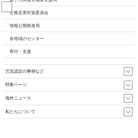
コ
ナ
ン
ビ
公務災害対策委員会
テ
ゲ
ン
ー
情報公開推進局
アスベスト関連疾患・じん肺
ツ
シ
へ
ョ
各地域のセンター
ス
ン
HOME
アスベスト関連疾患・じん肺
キ
に
石綿健康被害救済法を変えるために！良くするために！中皮腫・肺がん・石綿
寄付・支援
ッ
移
肺・びまん性胸膜肥厚・良性石綿胸水の患者・家族の声まとめた冊子完成
プ
動
労災認定の事例など
2022年3月4日
/ 最終更新日時 :
2024年1月24日
アスベスト関連疾患・じん肺
特集ページ
石綿健康被害救済法を変えるため
海外ニュース
に！良くするために！中皮腫・肺
私たちについて
がん・石綿肺・びまん性胸膜肥
厚・良性石綿胸水の患者・家族の声
まとめた冊子完成