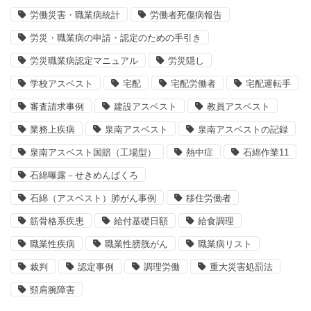
労働災害・職業病統計
労働者死傷病報告
労災・職業病の申請・認定のための手引き
労災職業病認定マニュアル
労災隠し
学校アスベスト
宅配
宅配労働者
宅配運転手
審査請求事例
建設アスベスト
教員アスベスト
業務上疾病
泉南アスベスト
泉南アスベストの記録
泉南アスベスト国賠（工場型）
熱中症
石綿作業11
石綿曝露－せきめんばくろ
石綿（アスベスト）肺がん事例
移住労働者
筋骨格系疾患
給付基礎日額
給食調理
職業性疾病
職業性膀胱がん
職業病リスト
裁判
認定事例
調理労働
重大災害処罰法
頸肩腕障害