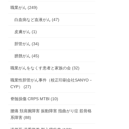
職業がん (249)
白血病など血液がん (47)
皮膚がん (1)
胆管がん (34)
膀胱がん (45)
職業がんをなくす患者と家族の会 (32)
職業性胆管がん事件（校正印刷会社SANYO－
CYP） (27)
脊髄損傷 CRPS MTBI (10)
腰痛 頚肩腕障害 振動障害 指曲がり症 筋骨格
系障害 (88)