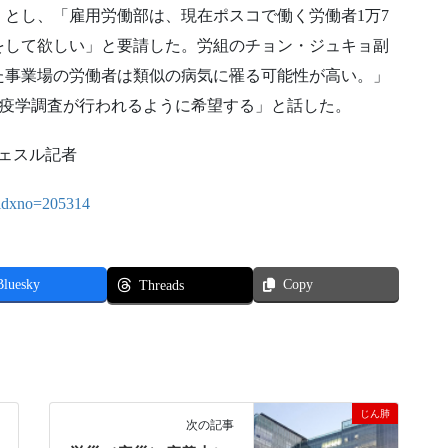
とし、「雇用労働部は、現在ポスコで働く労働者1万7
をして欲しい」と要請した。労組のチョン・ジュキョ副
た事業場の労働者は類似の病気に罹る可能性が高い。」
た疫学調査が行われるように希望する」と話した。
イェスル記者
l?idxno=205314
Bluesky
Copy
Threads
じん肺
次の記事