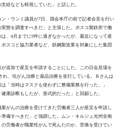
の支給なども軽視していた」と話した。
カン・ウンミ議員が7日、国会本庁の前で記者会見を行い
の実態を調査すべきだ」と主張した。ポスコ製鉄所で働
は、4月までに9件に過ぎなかったが、最近になって産
、ポスコと協力業者など、鉄鋼製造業を対象にした集団
者が追加で産災を申請することにした。この日会見場を
診断され、坑がん治療と薬品治療を並行している。Ｂさんは
た。彼は「当時はマスクも使わずに整備業務を行った。」
し、健康診断もしたが、形式的だった」と回顧した。
職業がんの治療を受けてきた労働者三人が産災を申請し
を準備すべきだ」と強調した。ムン・キルジュ光州全南
くの労働者が職業性がんで死んだのか、苦痛を受けてい