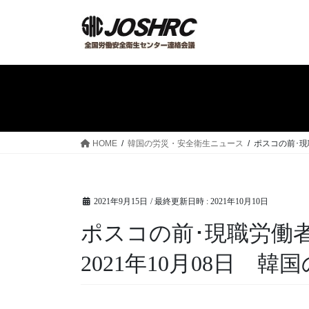
コ
ナ
ン
ビ
テ
ゲ
ン
ー
ツ
シ
へ
ョ
ス
ン
キ
に
ッ
移
HOME
韓国の労災・安全衛生ニュース
ポスコの前･現
プ
動
2021年9月15日
/ 最終更新日時 :
2021年10月10日
ポスコの前･現職労働
2021年10月08日 