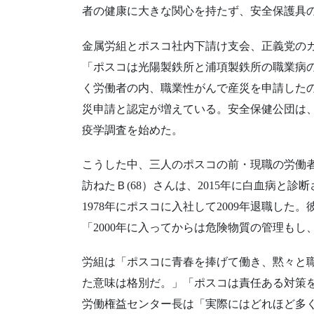
者の健康に大きな関心を持たず、安全保護具
金属労組とポスコ社内下請け支会、正義党の
「ポスコは光陽製鉄所と浦項製鉄所の職業病
く労働者の内、職業性がんで産災を申請したの
災申請と認定が増えている。安全保健公団は
疫学調査を始めた。
こうした中、三人のポスコの前・現職の労働
訪ねたＢ(68）さんは、2015年に白血病と
1978年にポスコに入社して2009年退職し
「2000年に入ってからは危険物質の管理も
労組は「ポスコに青春を捧げて働き、黙々と
た意味は格別だ。」「ポスコは責任ある対策
労働権益センター長は「実際にはどれほど多