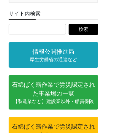
サイト内検索
情報公開推進局
厚生労働省の通達など
石綿ばく露作業で労災認定され
た事業場の一覧
【製造業など】建設業以外・船員保険
石綿ばく露作業で労災認定され