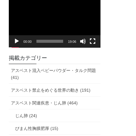
画
プ
レ
ー
ヤ
00:00
19:06
ー
掲載カテゴリー
アスベスト混入ベビーパウダー・タルク問題
(41)
アスベスト禁止をめぐる世界の動き (191)
アスベスト関連疾患・じん肺 (464)
じん肺 (24)
びまん性胸膜肥厚 (15)