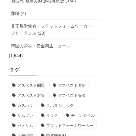
過労死 過重労働 脳心臓疾患 (130)
難聴 (4)
非正規労働者・プラットフォームワーカー・
フリーランス (23)
韓国の労災・安全衛生ニュース
(1,544)
タグ
アスベスト問題
アスベスト国賠
アスベスト対策
アスベスト訴訟
カスハラ
クボタショック
サムソン
タルク
チョンテイル
パノリム
プラットフォームワーカー
上肢障害
中皮腫事例