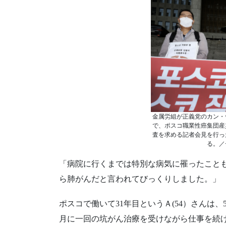
金属労組が正義党のカン・
で、ポスコ職業性癌集団産
査を求める記者会見を行っ
る。／
「病院に行くまでは特別な病気に罹ったこと
ら肺がんだと言われてびっくりしました。」
ポスコで働いて31年目というＡ(54）さんは
月に一回の坑がん治療を受けながら仕事を続