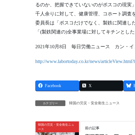
るのか、把握できていないのがポスコの現実」
千人余りに対して、健康管理、コホート調査
委員長は「ポスコだけでなく、製鉄に関連し
「(製鉄関連の)全事業場に対してキチンとし
2021年10月8日 毎日労働ニュース カン・
http://www.labortoday.co.kr/news/articleView.htm
Facebook
X
韓国の労災・安全衛生ニュース
カテゴリー
韓国の労災・安全衛生ニュ
前の記事
ース