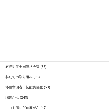
情報公開・法令通達・事務連絡・指針 (244)
放射線被ばく労働 原発作業 除染作業 (48)
新型コロナウィルス感染症・各種感染症 (179)
有害化学物質 有機溶剤 感染症 (184)
未分類 (4)
海外安全衛生情報 (94)
石綿対策全国連絡会議 (36)
私たちの取り組み (93)
移住労働者・技能実習生 (59)
職業がん (249)
白血病など血液がん (47)