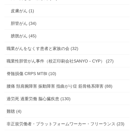
皮膚がん (1)
胆管がん (34)
膀胱がん (45)
職業がんをなくす患者と家族の会 (32)
職業性胆管がん事件（校正印刷会社SANYO－CYP） (27)
脊髄損傷 CRPS MTBI (10)
腰痛 頚肩腕障害 振動障害 指曲がり症 筋骨格系障害 (88)
過労死 過重労働 脳心臓疾患 (130)
難聴 (4)
非正規労働者・プラットフォームワーカー・フリーランス (23)