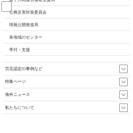
コ
ナ
ン
ビ
公務災害対策委員会
テ
ゲ
ン
ー
情報公開推進局
投稿
ツ
シ
へ
ョ
各地域のセンター
ス
ン
HOME
キ
に
草の根の視点から見た韓国のアスベスト禁止－なぜそれが起こったのか？
寄付・支援
ッ
移
image-81
プ
動
労災認定の事例など
2021年9月18日
/ 最終更新日時 :
2021年9月18日
image-81
特集ページ
海外ニュース
私たちについて