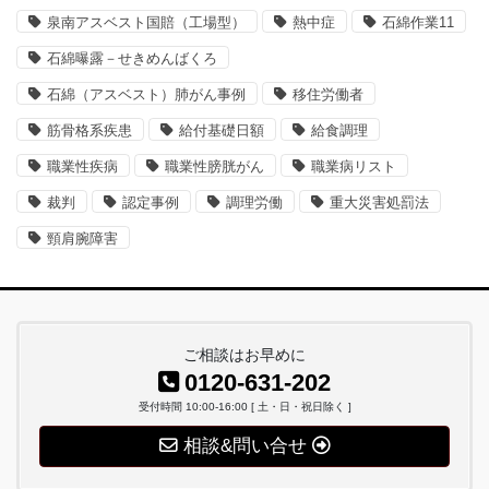
泉南アスベスト国賠（工場型）
熱中症
石綿作業11
石綿曝露－せきめんばくろ
石綿（アスベスト）肺がん事例
移住労働者
筋骨格系疾患
給付基礎日額
給食調理
職業性疾病
職業性膀胱がん
職業病リスト
裁判
認定事例
調理労働
重大災害処罰法
頸肩腕障害
ご相談はお早めに
0120-631-202
受付時間 10:00-16:00 [ 土・日・祝日除く ]
相談&問い合せ