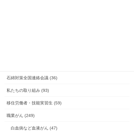
情報公開・法令通達・事務連絡・指針 (244)
放射線被ばく労働 原発作業 除染作業 (48)
新型コロナウィルス感染症・各種感染症 (179)
有害化学物質 有機溶剤 感染症 (184)
未分類 (4)
海外安全衛生情報 (94)
石綿対策全国連絡会議 (36)
私たちの取り組み (93)
移住労働者・技能実習生 (59)
職業がん (249)
白血病など血液がん (47)