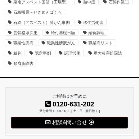
泉南アスベスト国賠（工場型）
熱中症
石綿作業11
石綿曝露－せきめんばくろ
石綿（アスベスト）肺がん事例
移住労働者
筋骨格系疾患
給付基礎日額
給食調理
職業性疾病
職業性膀胱がん
職業病リスト
裁判
認定事例
調理労働
重大災害処罰法
頸肩腕障害
ご相談はお早めに
0120-631-202
受付時間 10:00-16:00 [ 土・日・祝日除く ]
相談&問い合せ