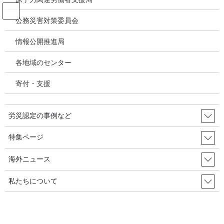
コ
ナ
ン
ビ
公務災害対策委員会
テ
ゲ
ン
ー
情報公開推進局
新型コロナウィルス感染症・各種感
ツ
シ
染症
へ
ョ
各地域のセンター
ス
ン
キ
に
寄付・支援
HOME
新型コロナウィルス感染症・各種感染症
ッ
移
「Ｋ防疫」の主役、医療従事者「栄光はなく、傷と孤独だけが残った」 2021年
プ
動
7月16日 韓国の労災・安全衛生
労災認定の事例など
2021年6月27日
/ 最終更新日時 :
2021年7月17日
特集ページ
新型コロナウィルス感染症・各種感染症
「Ｋ防疫」の主役、医療従事者「栄
海外ニュース
光はなく、傷と孤独だけが残っ
私たちについて
た」 2021年7月16日 韓国の労災・
安全衛生