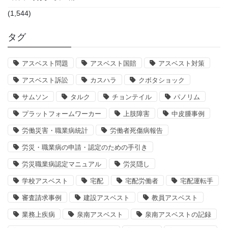
(1,544)
タグ
アスベスト問題
アスベスト国賠
アスベスト対策
アスベスト訴訟
カスハラ
クボタショック
サムソン
タルク
チョンテイル
パノリム
プラットフォームワーカー
上肢障害
中皮腫事例
労働災害・職業病統計
労働者死傷病報告
労災・職業病の申請・認定のための手引き
労災職業病認定マニュアル
労災隠し
学校アスベスト
宅配
宅配労働者
宅配運転手
審査請求事例
建設アスベスト
教員アスベスト
業務上疾病
泉南アスベスト
泉南アスベストの記録