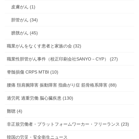
皮膚がん (1)
胆管がん (34)
膀胱がん (45)
職業がんをなくす患者と家族の会 (32)
職業性胆管がん事件（校正印刷会社SANYO－CYP） (27)
脊髄損傷 CRPS MTBI (10)
腰痛 頚肩腕障害 振動障害 指曲がり症 筋骨格系障害 (88)
過労死 過重労働 脳心臓疾患 (130)
難聴 (4)
非正規労働者・プラットフォームワーカー・フリーランス (23)
韓国の労災・安全衛生ニュース