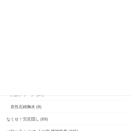
アスベスト禁止をめぐる世界の動き (191)
アスベスト関連疾患・じん肺 (464)
じん肺 (24)
びまん性胸膜肥厚 (15)
中皮腫 (132)
石綿肺 (17)
肺がん (55)
胸膜プラーク (16)
良性石綿胸水 (8)
なくせ！労災隠し (69)