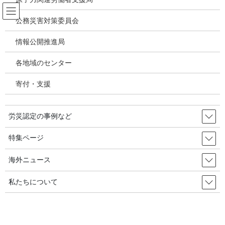
コ
ナ
ン
ビ
公務災害対策委員会
テ
ゲ
ン
ー
情報公開推進局
メディア
ツ
シ
へ
ョ
各地域のセンター
ス
ン
HOME
メディア
joshrc202304
キ
に
寄付・支援
ッ
移
プ
動
2024年8月31日
/ 最終更新日時 :
2024年8月31日
労災認定の事例など
joshrc202304
特集ページ
海外ニュース
私たちについて