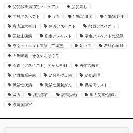
労災職業病認定マニュアル
労災隠し
学校アスベスト
宅配
宅配労働者
宅配運転手
審査請求事例
建設アスベスト
教員アスベスト
業務上疾病
泉南アスベスト
泉南アスベストの記録
泉南アスベスト国賠（工場型）
熱中症
石綿作業11
石綿曝露－せきめんばくろ
石綿（アスベスト）肺がん事例
移住労働者
筋骨格系疾患
給付基礎日額
給食調理
職業性疾病
職業性膀胱がん
職業病リスト
裁判
認定事例
調理労働
重大災害処罰法
頸肩腕障害