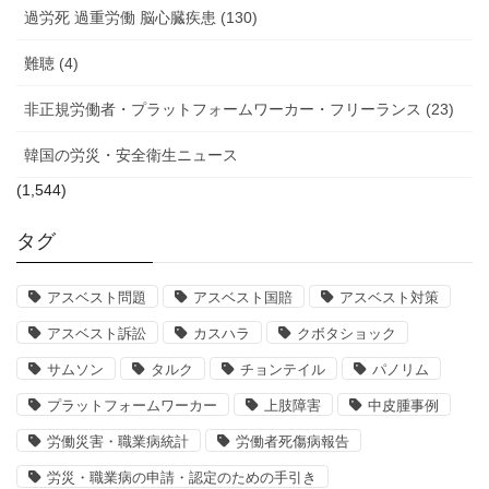
過労死 過重労働 脳心臓疾患 (130)
難聴 (4)
非正規労働者・プラットフォームワーカー・フリーランス (23)
韓国の労災・安全衛生ニュース
(1,544)
タグ
アスベスト問題
アスベスト国賠
アスベスト対策
アスベスト訴訟
カスハラ
クボタショック
サムソン
タルク
チョンテイル
パノリム
プラットフォームワーカー
上肢障害
中皮腫事例
労働災害・職業病統計
労働者死傷病報告
労災・職業病の申請・認定のための手引き