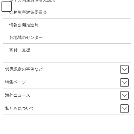
コ
ナ
ン
ビ
公務災害対策委員会
テ
ゲ
ン
ー
情報公開推進局
ボパール
ツ
シ
へ
ョ
各地域のセンター
ス
ン
HOME
ボパール
キ
に
寄付・支援
ッ
移
プ
動
2025年3月15日
労災認定の事例など
有害化学物質 有機溶剤 感染症
大規模産業災害の原点40年続く企
特集ページ
業犯罪との闘い／古谷杉郎（全国
海外ニュース
安全センター事務局長）
私たちについて
ILO等に与えた影響 ボパール惨事と言っても、安全センター関係
者でもいまやほとんど知らないかもしれない。国際労働機関
（ILO）は創設100周年を迎えた2019年に、「仕事の未来の中心に
ある安全と健康：土台となる100年の […]