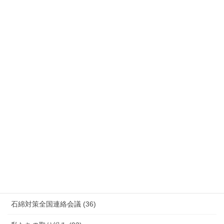
労災事故 障害補償 審査請求 (122)
国際連帯 (159)
安全衛生 (92)
情報公開・法令通達・事務連絡・指針 (244)
放射線被ばく労働 原発作業 除染作業 (48)
新型コロナウィルス感染症・各種感染症 (179)
有害化学物質 有機溶剤 感染症 (184)
未分類 (4)
海外安全衛生情報 (94)
石綿対策全国連絡会議 (36)