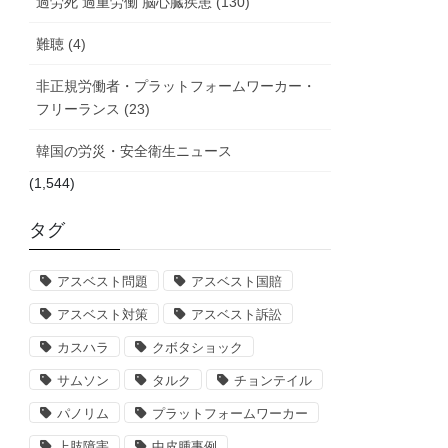
過労死 過重労働 脳心臓疾患 (130)
難聴 (4)
非正規労働者・プラットフォームワーカー・
フリーランス (23)
韓国の労災・安全衛生ニュース
(1,544)
タグ
アスベスト問題
アスベスト国賠
アスベスト対策
アスベスト訴訟
カスハラ
クボタショック
サムソン
タルク
チョンテイル
パノリム
プラットフォームワーカー
上肢障害
中皮腫事例