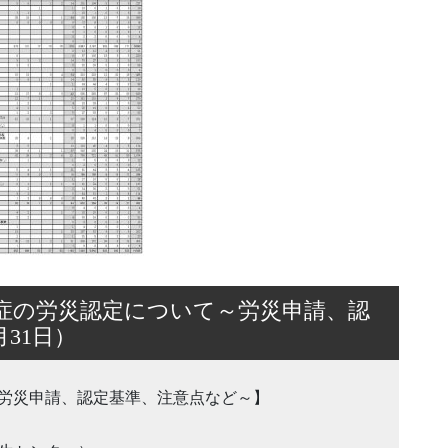
症の労災認定について～労災申請、認
月31日）
労災申請、認定基準、注意点など～】