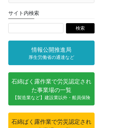
サイト内検索
情報公開推進局
厚生労働省の通達など
石綿ばく露作業で労災認定され
た事業場の一覧
【製造業など】建設業以外・船員保険
石綿ばく露作業で労災認定され