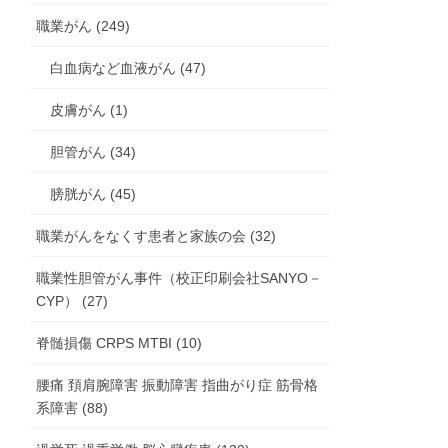
職業がん (249)
白血病など血液がん (47)
皮膚がん (1)
胆管がん (34)
膀胱がん (45)
職業がんをなくす患者と家族の会 (32)
職業性胆管がん事件（校正印刷会社SANYO－
CYP） (27)
脊髄損傷 CRPS MTBI (10)
腰痛 頚肩腕障害 振動障害 指曲がり症 筋骨格
系障害 (88)