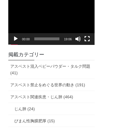
画
プ
レ
ー
ヤ
00:00
19:06
ー
掲載カテゴリー
アスベスト混入ベビーパウダー・タルク問題
(41)
アスベスト禁止をめぐる世界の動き (191)
アスベスト関連疾患・じん肺 (464)
じん肺 (24)
びまん性胸膜肥厚 (15)