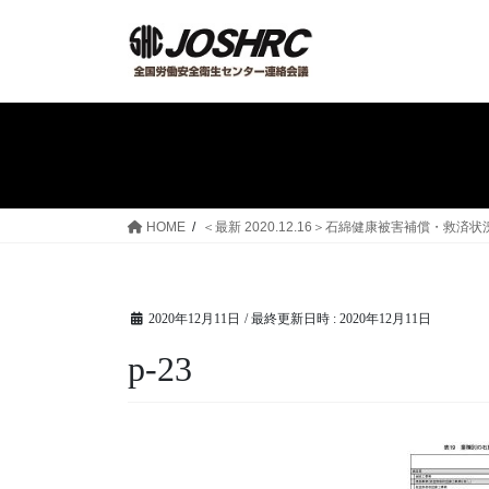
コ
ナ
ン
ビ
テ
ゲ
ン
ー
ツ
シ
へ
ョ
ス
ン
キ
に
ッ
移
HOME
＜最新 2020.12.16＞石綿健康被害補償・
プ
動
2020年12月11日
/ 最終更新日時 :
2020年12月11日
p-23