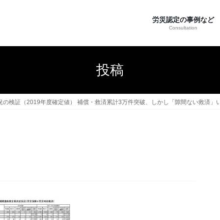
労災認定の事例など
Consultation
投稿
救済状況の検証（2019年度確定値） 補償・救済累計3万件突破、しかし「隙間ない救