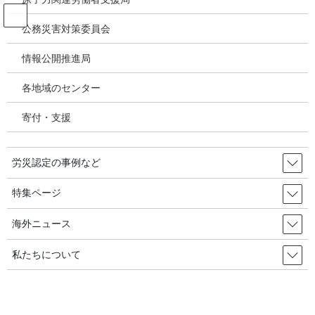
コ
ナ
ン
ビ
公務災害対策委員会
テ
ゲ
ン
ー
情報公開推進局
投稿
ツ
シ
へ
ョ
各地域のセンター
ス
ン
HOME
キ
に
混乱と新たな方法の模索、がん治療軌道に戻す努力－英国メゾテリオーマUKの
寄付・支援
ッ
移
COVID影響調査（新型コロナウイル感染症が中皮腫患者に与えた影響）
プ
動
uk
労災認定の事例など
2020年10月30日
/ 最終更新日時 :
2020年10月30日
特集ページ
uk
海外ニュース
私たちについて