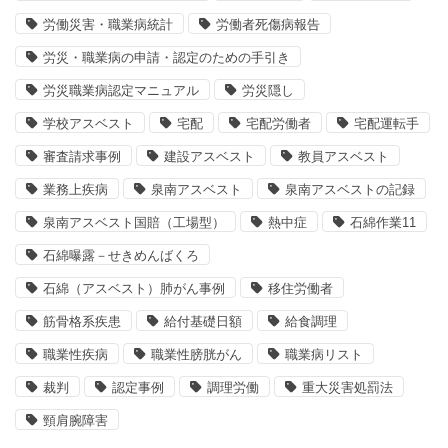
労働災害・職業病統計
労働者死傷病報告
労災・職業病の申請・認定のための手引き
労災職業病認定マニュアル
労災隠し
学校アスベスト
宅配
宅配労働者
宅配運転手
審査請求事例
建設アスベスト
教員アスベスト
業務上疾病
泉南アスベスト
泉南アスベストの記録
泉南アスベスト国賠（工場型）
熱中症
石綿作業11
石綿曝露－せきめんばくろ
石綿（アスベスト）肺がん事例
移住労働者
筋骨格系疾患
給付基礎日額
給食調理
職業性疾病
職業性膀胱がん
職業病リスト
裁判
認定事例
調理労働
重大災害処罰法
頸肩腕障害