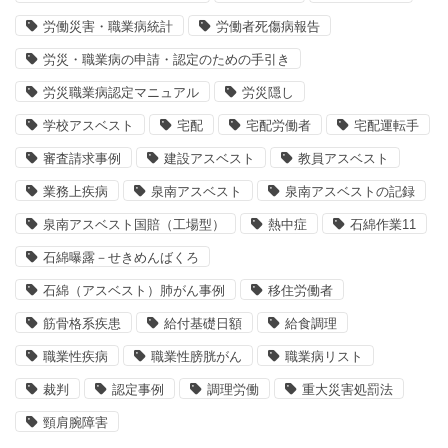
労働災害・職業病統計
労働者死傷病報告
労災・職業病の申請・認定のための手引き
労災職業病認定マニュアル
労災隠し
学校アスベスト
宅配
宅配労働者
宅配運転手
審査請求事例
建設アスベスト
教員アスベスト
業務上疾病
泉南アスベスト
泉南アスベストの記録
泉南アスベスト国賠（工場型）
熱中症
石綿作業11
石綿曝露－せきめんばくろ
石綿（アスベスト）肺がん事例
移住労働者
筋骨格系疾患
給付基礎日額
給食調理
職業性疾病
職業性膀胱がん
職業病リスト
裁判
認定事例
調理労働
重大災害処罰法
頸肩腕障害