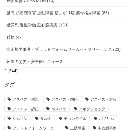
脊髄損傷 CRPS MTBI (10)
腰痛 頚肩腕障害 振動障害 指曲がり症 筋骨格系障害 (88)
過労死 過重労働 脳心臓疾患 (130)
難聴 (4)
非正規労働者・プラットフォームワーカー・フリーランス (23)
韓国の労災・安全衛生ニュース
(1,544)
タグ
アスベスト問題
アスベスト国賠
アスベスト対策
アスベスト訴訟
カスハラ
クボタショック
サムソン
タルク
チョンテイル
パノリム
プラットフォームワーカー
上肢障害
中皮腫事例