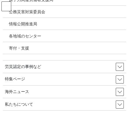
コ
ナ
ン
ビ
公務災害対策委員会
テ
ゲ
ン
ー
情報公開推進局
新型コロナウィルス感染症・各種感
ツ
シ
染症
へ
ョ
各地域のセンター
ス
ン
キ
に
寄付・支援
HOME
新型コロナウィルス感染症・各種感染症
ッ
移
韓国・クパン物流センターの新型コロナ感染労働者に労災認定。家族感染１名は
プ
動
意識不明、被害者の会が対策を要求。 2020年8月9日／韓国の労災・安全衛生
労災認定の事例など
2020年8月9日
/ 最終更新日時 :
2020年8月26日
特集ページ
新型コロナウィルス感染症・各種感染症
韓国・クパン物流センターの新型
海外ニュース
コロナ感染労働者に労災認定。家
私たちについて
族感染１名は意識不明、被害者の会
が対策を要求。 2020年8月9日／韓