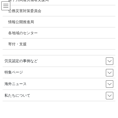
コ
ナ
ン
ビ
公務災害対策委員会
テ
ゲ
ン
ー
情報公開推進局
なくせ！労災隠し
ツ
シ
へ
ョ
各地域のセンター
ス
ン
HOME
なくせ！労災隠し
キ
に
「労災隠し」、3割増えて1999年は6,7000件：社会保険庁データ
寄付・支援
ッ
移
プ
動
2000年11月15日
/ 最終更新日時 :
2020年8月1日
労災認定の事例など
なくせ！労災隠し
特集ページ
「労災隠し」、3割増えて1999年は
6,7000件：社会保険庁データ
海外ニュース
私たちについて
本誌5月号9頁で「労災隠し」に関する社会保険庁のデータを紹介
したが、1999年度分の数字が明らかになった。
ご覧のとおり、6万7千件と前年比3割以上も増加している。