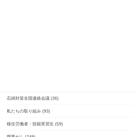
安全衛生 (92)
情報公開・法令通達・事務連絡・指針 (244)
放射線被ばく労働 原発作業 除染作業 (48)
新型コロナウィルス感染症・各種感染症 (179)
有害化学物質 有機溶剤 感染症 (184)
未分類 (4)
海外安全衛生情報 (94)
石綿対策全国連絡会議 (36)
私たちの取り組み (93)
移住労働者・技能実習生 (59)
職業がん (249)