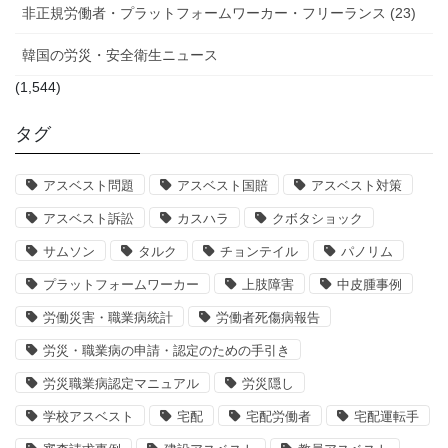
非正規労働者・プラットフォームワーカー・フリーランス (23)
韓国の労災・安全衛生ニュース
(1,544)
タグ
アスベスト問題
アスベスト国賠
アスベスト対策
アスベスト訴訟
カスハラ
クボタショック
サムソン
タルク
チョンテイル
パノリム
プラットフォームワーカー
上肢障害
中皮腫事例
労働災害・職業病統計
労働者死傷病報告
労災・職業病の申請・認定のための手引き
労災職業病認定マニュアル
労災隠し
学校アスベスト
宅配
宅配労働者
宅配運転手