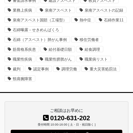
審査請求事例
建設アスベスト
教員アスベスト
業務上疾病
泉南アスベスト
泉南アスベストの記録
泉南アスベスト国賠（工場型）
熱中症
石綿作業11
石綿曝露－せきめんばくろ
石綿（アスベスト）肺がん事例
移住労働者
筋骨格系疾患
給付基礎日額
給食調理
職業性疾病
職業性膀胱がん
職業病リスト
裁判
認定事例
調理労働
重大災害処罰法
頸肩腕障害
ご相談はお早めに
0120-631-202
受付時間 10:00-16:00 [ 土・日・祝日除く ]