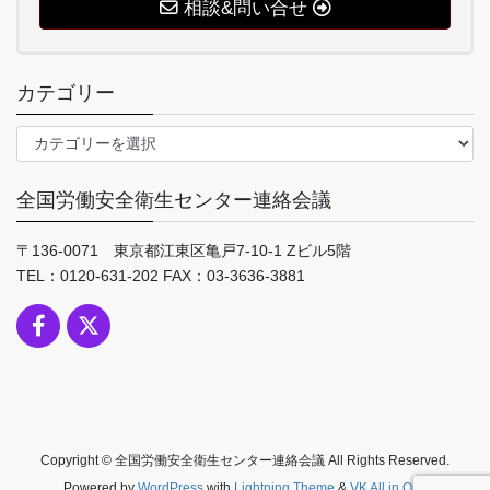
相談&問い合せ
カテゴリー
カ
テ
ゴ
全国労働安全衛生センター連絡会議
リ
ー
〒136-0071 東京都江東区亀戸7-10-1 Zビル5階
TEL：0120-631-202 FAX：03-3636-3881
Copyright © 全国労働安全衛生センター連絡会議 All Rights Reserved.
Powered by
WordPress
with
Lightning Theme
&
VK All in One