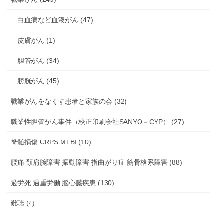
白血病など血液がん (47)
皮膚がん (1)
胆管がん (34)
膀胱がん (45)
職業がんをなくす患者と家族の会 (32)
職業性胆管がん事件（校正印刷会社SANYO－CYP） (27)
脊髄損傷 CRPS MTBI (10)
腰痛 頚肩腕障害 振動障害 指曲がり症 筋骨格系障害 (88)
過労死 過重労働 脳心臓疾患 (130)
難聴 (4)