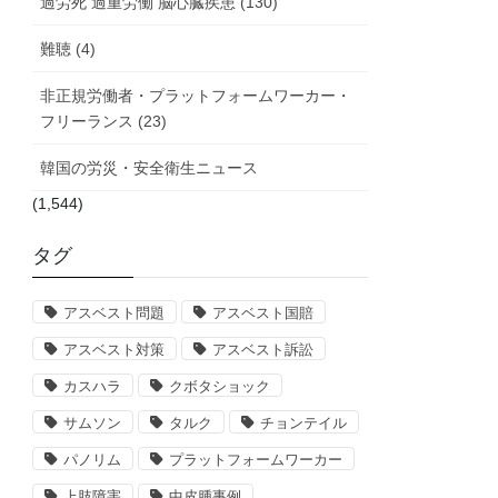
過労死 過重労働 脳心臓疾患 (130)
難聴 (4)
非正規労働者・プラットフォームワーカー・
フリーランス (23)
韓国の労災・安全衛生ニュース
(1,544)
タグ
アスベスト問題
アスベスト国賠
アスベスト対策
アスベスト訴訟
カスハラ
クボタショック
サムソン
タルク
チョンテイル
パノリム
プラットフォームワーカー
上肢障害
中皮腫事例