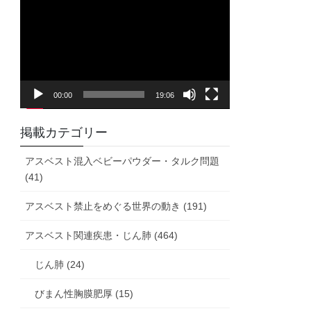
画
プ
レ
ー
ヤ
00:00
19:06
ー
掲載カテゴリー
アスベスト混入ベビーパウダー・タルク問題
(41)
アスベスト禁止をめぐる世界の動き (191)
アスベスト関連疾患・じん肺 (464)
じん肺 (24)
びまん性胸膜肥厚 (15)