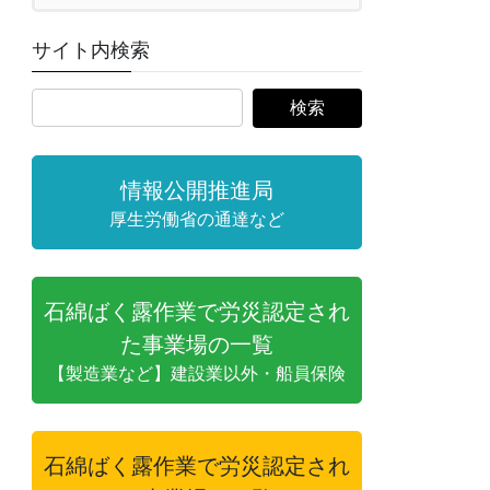
サイト内検索
情報公開推進局
厚生労働省の通達など
石綿ばく露作業で労災認定され
た事業場の一覧
【製造業など】建設業以外・船員保険
石綿ばく露作業で労災認定され