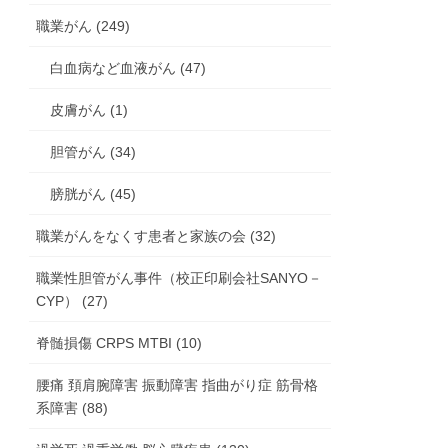
職業がん (249)
白血病など血液がん (47)
皮膚がん (1)
胆管がん (34)
膀胱がん (45)
職業がんをなくす患者と家族の会 (32)
職業性胆管がん事件（校正印刷会社SANYO－
CYP） (27)
脊髄損傷 CRPS MTBI (10)
腰痛 頚肩腕障害 振動障害 指曲がり症 筋骨格
系障害 (88)