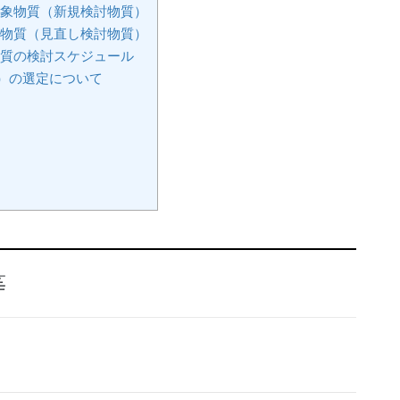
対象物質（新規検討物質）
る物質（見直し検討物質）
物質の検討スケジュール
）の選定について
等