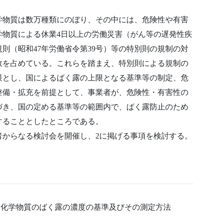
学物質は数万種類にのぼり、その中には、危険性や有害
学物質による休業4日以上の労働災害（がん等の遅発性疾
則（昭和47年労働省令第39号）等の特別則の規制の対
数を占めている。これらを踏まえ、特別則による規制の
眼とし、国によるばく露の上限となる基準等の制定、危
整備・拡充を前提として、事業者が、危険性・有害性の
づき、国の定める基準等の範囲内で、ばく露防止のため
することとしたところである。
者からなる検討会を開催し、2に掲げる事項を検討する。
る化学物質のばく露の濃度の基準及びその測定方法