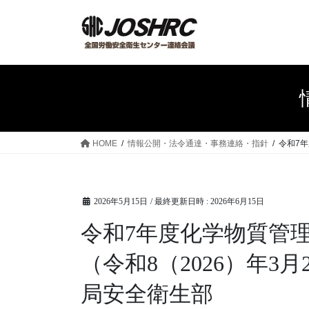
コ
ナ
ン
ビ
テ
ゲ
ン
ー
ツ
シ
へ
ョ
ス
ン
キ
に
ッ
移
HOME
情報公開・法令通達・事務連絡・指針
令和7
プ
動
2026年5月15日
/ 最終更新日時 :
2026年6月15日
令和7年度化学物質管
（令和8（2026）年3
局安全衛生部