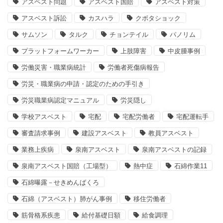
アスベスト問題
アスベスト国賠
アスベスト対策
アスベスト訴訟
カスハラ
クボタショック
サムソン
タルク
チョンテイル
パノリム
プラットフォームワーカー
上肢障害
中皮腫事例
労働災害・職業病統計
労働者死傷病報告
労災・職業病の申請・認定のための手引き
労災職業病認定マニュアル
労災隠し
学校アスベスト
宅配
宅配労働者
宅配運転手
審査請求事例
建設アスベスト
教員アスベスト
業務上疾病
泉南アスベスト
泉南アスベストの記録
泉南アスベスト国賠（工場型）
熱中症
石綿作業11
石綿曝露－せきめんばくろ
石綿（アスベスト）肺がん事例
移住労働者
筋骨格系疾患
給付基礎日額
給食調理