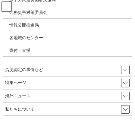
コ
ナ
ン
ビ
公務災害対策委員会
テ
ゲ
ン
ー
情報公開推進局
投稿
ツ
シ
へ
ョ
各地域のセンター
ス
ン
HOME
キ
に
特集／世界疾病負荷推計（GBD2023）① 日本では職業性発がん物質、大気汚染
寄付・支援
ッ
移
等による負荷が増大～GBD2023－大分類リスク要因別の負荷
プ
動
image
労災認定の事例など
2026年4月7日
/ 最終更新日時 :
2026年4月7日
特集ページ
image
海外ニュース
私たちについて