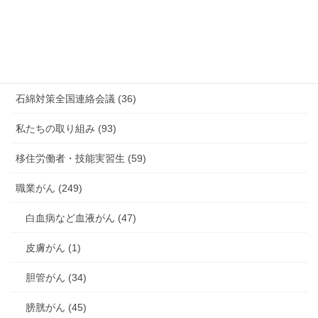
有害化学物質 有機溶剤 感染症 (184)
未分類 (4)
海外安全衛生情報 (94)
石綿対策全国連絡会議 (36)
私たちの取り組み (93)
移住労働者・技能実習生 (59)
職業がん (249)
白血病など血液がん (47)
皮膚がん (1)
胆管がん (34)
膀胱がん (45)