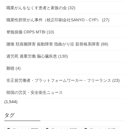
職業がんをなくす患者と家族の会 (32)
職業性胆管がん事件（校正印刷会社SANYO－CYP） (27)
脊髄損傷 CRPS MTBI (10)
腰痛 頚肩腕障害 振動障害 指曲がり症 筋骨格系障害 (88)
過労死 過重労働 脳心臓疾患 (130)
難聴 (4)
非正規労働者・プラットフォームワーカー・フリーランス (23)
韓国の労災・安全衛生ニュース
(1,544)
タグ