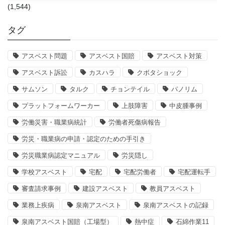
(1,544)
タグ
アスベスト問題
アスベスト国賠
アスベスト対策
アスベスト訴訟
カスハラ
クボタショック
サムソン
タルク
チョンテイル
パノリム
プラットフォームワーカー
上肢障害
中皮腫事例
労働災害・職業病統計
労働者死傷病報告
労災・職業病の申請・認定のための手引き
労災職業病認定マニュアル
労災隠し
学校アスベスト
宅配
宅配労働者
宅配運転手
審査請求事例
建設アスベスト
教員アスベスト
業務上疾病
泉南アスベスト
泉南アスベストの記録
泉南アスベスト国賠（工場型）
熱中症
石綿作業11