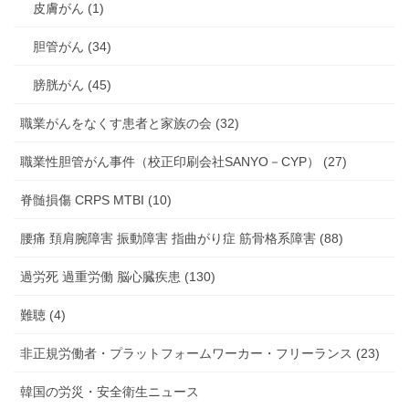
皮膚がん (1)
胆管がん (34)
膀胱がん (45)
職業がんをなくす患者と家族の会 (32)
職業性胆管がん事件（校正印刷会社SANYO－CYP） (27)
脊髄損傷 CRPS MTBI (10)
腰痛 頚肩腕障害 振動障害 指曲がり症 筋骨格系障害 (88)
過労死 過重労働 脳心臓疾患 (130)
難聴 (4)
非正規労働者・プラットフォームワーカー・フリーランス (23)
韓国の労災・安全衛生ニュース