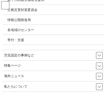
コ
ナ
ン
ビ
公務災害対策委員会
テ
ゲ
ン
ー
情報公開推進局
投稿
ツ
シ
へ
ョ
各地域のセンター
ス
ン
HOME
キ
に
特集／世界疾病負荷推計（GBD2023）① 日本では職業性発がん物質、大気汚染
寄付・支援
ッ
移
等による負荷が増大～GBD2023－大分類リスク要因別の負荷
プ
動
image
労災認定の事例など
2026年4月7日
/ 最終更新日時 :
2026年4月7日
特集ページ
image
海外ニュース
私たちについて