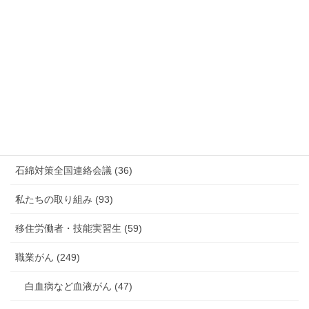
放射線被ばく労働 原発作業 除染作業 (48)
新型コロナウィルス感染症・各種感染症 (179)
有害化学物質 有機溶剤 感染症 (184)
未分類 (4)
海外安全衛生情報 (94)
石綿対策全国連絡会議 (36)
私たちの取り組み (93)
移住労働者・技能実習生 (59)
職業がん (249)
白血病など血液がん (47)