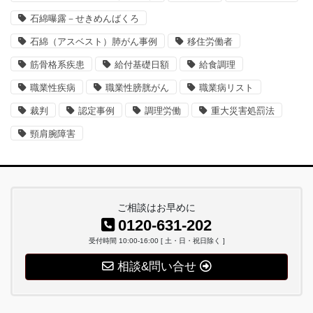
石綿曝露－せきめんばくろ
石綿（アスベスト）肺がん事例
移住労働者
筋骨格系疾患
給付基礎日額
給食調理
職業性疾病
職業性膀胱がん
職業病リスト
裁判
認定事例
調理労働
重大災害処罰法
頸肩腕障害
ご相談はお早めに
0120-631-202
受付時間 10:00-16:00 [ 土・日・祝日除く ]
相談&問い合せ