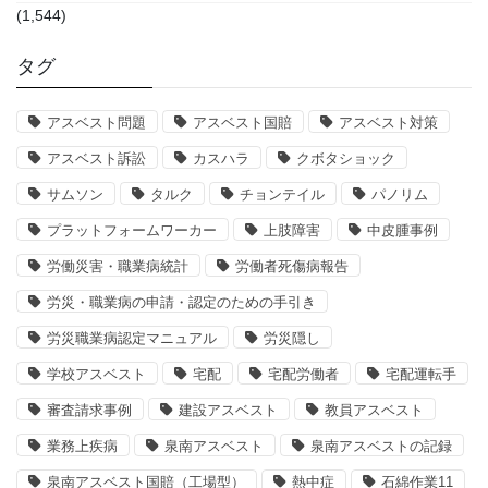
(1,544)
タグ
アスベスト問題
アスベスト国賠
アスベスト対策
アスベスト訴訟
カスハラ
クボタショック
サムソン
タルク
チョンテイル
パノリム
プラットフォームワーカー
上肢障害
中皮腫事例
労働災害・職業病統計
労働者死傷病報告
労災・職業病の申請・認定のための手引き
労災職業病認定マニュアル
労災隠し
学校アスベスト
宅配
宅配労働者
宅配運転手
審査請求事例
建設アスベスト
教員アスベスト
業務上疾病
泉南アスベスト
泉南アスベストの記録
泉南アスベスト国賠（工場型）
熱中症
石綿作業11