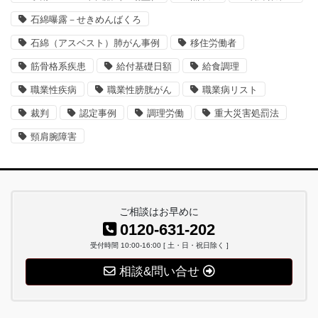
石綿曝露－せきめんばくろ
石綿（アスベスト）肺がん事例
移住労働者
筋骨格系疾患
給付基礎日額
給食調理
職業性疾病
職業性膀胱がん
職業病リスト
裁判
認定事例
調理労働
重大災害処罰法
頸肩腕障害
ご相談はお早めに
0120-631-202
受付時間 10:00-16:00 [ 土・日・祝日除く ]
相談&問い合せ