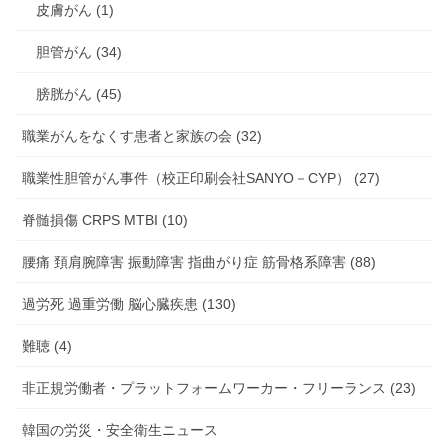
皮膚がん (1)
胆管がん (34)
膀胱がん (45)
職業がんをなくす患者と家族の会 (32)
職業性胆管がん事件（校正印刷会社SANYO－CYP） (27)
脊髄損傷 CRPS MTBI (10)
腰痛 頚肩腕障害 振動障害 指曲がり症 筋骨格系障害 (88)
過労死 過重労働 脳心臓疾患 (130)
難聴 (4)
非正規労働者・プラットフォームワーカー・フリーランス (23)
韓国の労災・安全衛生ニュース