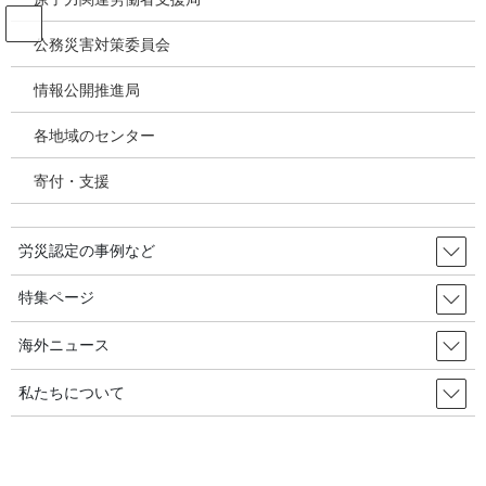
コ
ナ
ン
ビ
公務災害対策委員会
テ
ゲ
ン
ー
情報公開推進局
投稿
ツ
シ
へ
ョ
各地域のセンター
ス
ン
HOME
キ
に
特集／世界疾病負荷推計（GBD2023）① 日本では職業性発がん物質、大気汚染
寄付・支援
ッ
移
等による負荷が増大～GBD2023－大分類リスク要因別の負荷
プ
動
image
労災認定の事例など
2026年4月7日
/ 最終更新日時 :
2026年4月7日
特集ページ
image
海外ニュース
私たちについて