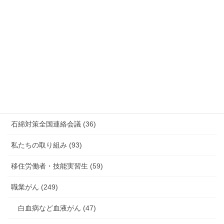
放射線被ばく労働 原発作業 除染作業 (48)
新型コロナウィルス感染症・各種感染症 (179)
有害化学物質 有機溶剤 感染症 (184)
未分類 (4)
海外安全衛生情報 (94)
石綿対策全国連絡会議 (36)
私たちの取り組み (93)
移住労働者・技能実習生 (59)
職業がん (249)
白血病など血液がん (47)