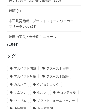
過労死 過重労働 脳心臓疾患 (130)
難聴 (4)
非正規労働者・プラットフォームワーカー・
フリーランス (23)
韓国の労災・安全衛生ニュース
(1,544)
タグ
アスベスト問題
アスベスト国賠
アスベスト対策
アスベスト訴訟
カスハラ
クボタショック
サムソン
タルク
チョンテイル
パノリム
プラットフォームワーカー
上肢障害
中皮腫事例