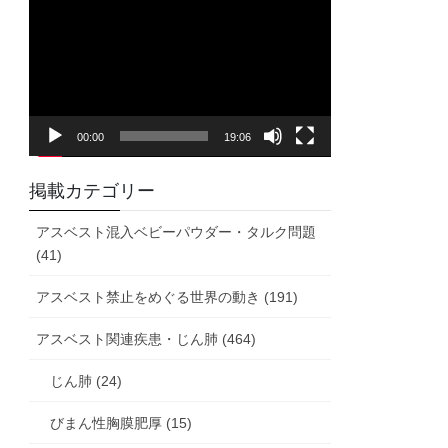
画
プ
レ
ー
ヤ
00:00
19:06
ー
掲載カテゴリー
アスベスト混入ベビーパウダー・タルク問題
(41)
アスベスト禁止をめぐる世界の動き (191)
アスベスト関連疾患・じん肺 (464)
じん肺 (24)
びまん性胸膜肥厚 (15)