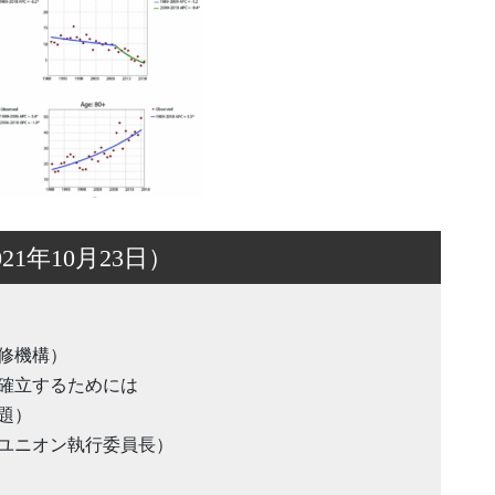
1年10月23日）
修機構）
確立するためには
題）
ユニオン執行委員長）