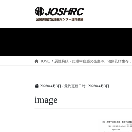
コ
ナ
ン
ビ
テ
ゲ
ン
ー
ツ
シ
へ
ョ
ス
ン
キ
に
ッ
移
HOME
悪性胸膜・腹膜中皮腫の発生率、治療及び生存：人口ベース研究／
プ
動
2026年4月3日
/ 最終更新日時 :
2026年4月3日
image