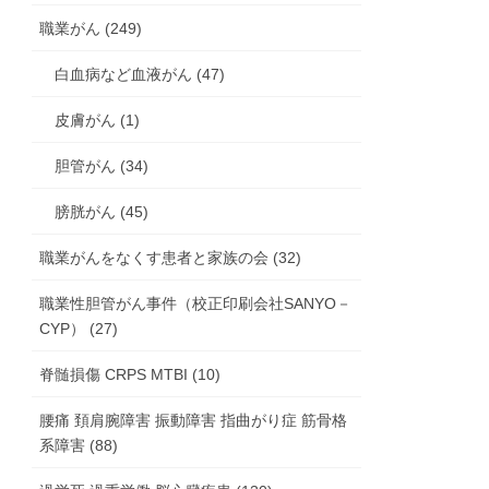
職業がん (249)
白血病など血液がん (47)
皮膚がん (1)
胆管がん (34)
膀胱がん (45)
職業がんをなくす患者と家族の会 (32)
職業性胆管がん事件（校正印刷会社SANYO－
CYP） (27)
脊髄損傷 CRPS MTBI (10)
腰痛 頚肩腕障害 振動障害 指曲がり症 筋骨格
系障害 (88)