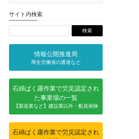
サイト内検索
情報公開推進局
厚生労働省の通達など
石綿ばく露作業で労災認定され
た事業場の一覧
【製造業など】建設業以外・船員保険
石綿ばく露作業で労災認定され