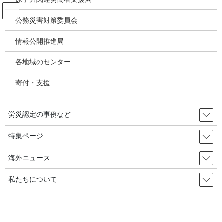
コ
ナ
ン
ビ
公務災害対策委員会
テ
ゲ
ン
ー
情報公開推進局
投稿
ツ
シ
へ
ョ
各地域のセンター
ス
ン
HOME
キ
に
夜間労働規制「金銭的補償から健康保護へ」／韓国の労災・安全衛生2026年01月
寄付・支援
ッ
移
28日
プ
動
image
労災認定の事例など
2026年2月25日
/ 最終更新日時 :
2026年2月25日
特集ページ
image
海外ニュース
私たちについて