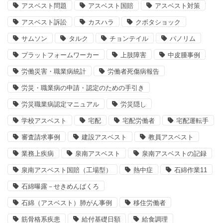
アスベスト問題
アスベスト国賠
アスベスト対策
アスベスト訴訟
カスハラ
クボタショック
サムソン
タルク
チョンテイル
パノリム
プラットフォームワーカー
上肢障害
中皮腫事例
労働災害・職業病統計
労働者死傷病報告
労災・職業病の申請・認定のための手引き
労災職業病認定マニュアル
労災隠し
学校アスベスト
宅配
宅配労働者
宅配運転手
審査請求事例
建設アスベスト
教員アスベスト
業務上疾病
泉南アスベスト
泉南アスベストの記録
泉南アスベスト国賠（工場型）
熱中症
石綿作業11
石綿曝露－せきめんばくろ
石綿（アスベスト）肺がん事例
移住労働者
筋骨格系疾患
給付基礎日額
給食調理