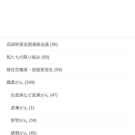
有害化学物質 有機溶剤 感染症 (184)
未分類 (4)
海外安全衛生情報 (94)
石綿対策全国連絡会議 (36)
私たちの取り組み (93)
移住労働者・技能実習生 (59)
職業がん (249)
白血病など血液がん (47)
皮膚がん (1)
胆管がん (34)
膀胱がん (45)