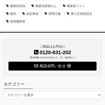
職業性疾病
職業性膀胱がん
職業病リスト
裁判
認定事例
調理労働
重大災害処罰法
頸肩腕障害
ご相談はお早めに
0120-631-202
受付時間 10:00-16:00 [ 土・日・祝日除く ]
相談&問い合せ
カテゴリー
カ
テ
ゴ