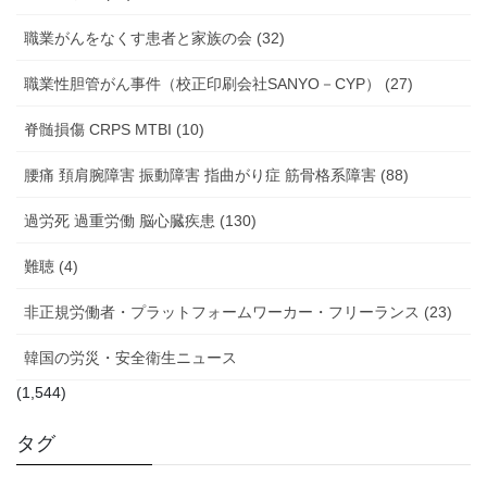
職業がんをなくす患者と家族の会 (32)
職業性胆管がん事件（校正印刷会社SANYO－CYP） (27)
脊髄損傷 CRPS MTBI (10)
腰痛 頚肩腕障害 振動障害 指曲がり症 筋骨格系障害 (88)
過労死 過重労働 脳心臓疾患 (130)
難聴 (4)
非正規労働者・プラットフォームワーカー・フリーランス (23)
韓国の労災・安全衛生ニュース
(1,544)
タグ