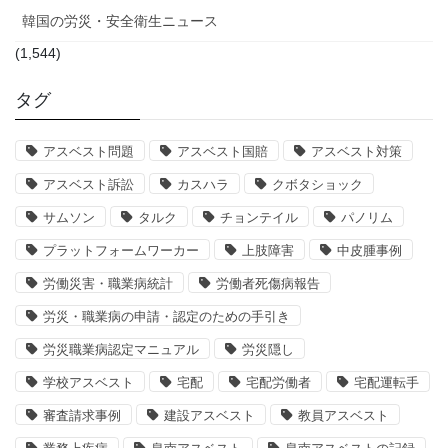
韓国の労災・安全衛生ニュース
(1,544)
タグ
アスベスト問題
アスベスト国賠
アスベスト対策
アスベスト訴訟
カスハラ
クボタショック
サムソン
タルク
チョンテイル
パノリム
プラットフォームワーカー
上肢障害
中皮腫事例
労働災害・職業病統計
労働者死傷病報告
労災・職業病の申請・認定のための手引き
労災職業病認定マニュアル
労災隠し
学校アスベスト
宅配
宅配労働者
宅配運転手
審査請求事例
建設アスベスト
教員アスベスト