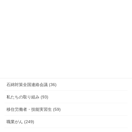
情報公開・法令通達・事務連絡・指針 (244)
放射線被ばく労働 原発作業 除染作業 (48)
新型コロナウィルス感染症・各種感染症 (179)
有害化学物質 有機溶剤 感染症 (184)
未分類 (4)
海外安全衛生情報 (94)
石綿対策全国連絡会議 (36)
私たちの取り組み (93)
移住労働者・技能実習生 (59)
職業がん (249)