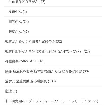
白血病など血液がん (47)
皮膚がん (1)
胆管がん (34)
膀胱がん (45)
職業がんをなくす患者と家族の会 (32)
職業性胆管がん事件（校正印刷会社SANYO－CYP） (27)
脊髄損傷 CRPS MTBI (10)
腰痛 頚肩腕障害 振動障害 指曲がり症 筋骨格系障害 (88)
過労死 過重労働 脳心臓疾患 (130)
難聴 (4)
非正規労働者・プラットフォームワーカー・フリーランス (23)