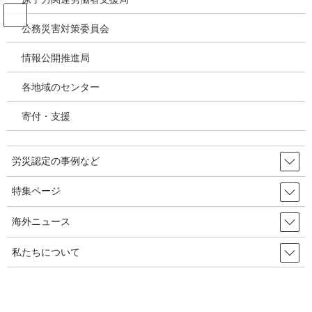
コ
ナ
ン
ビ
公務災害対策委員会
テ
ゲ
ン
ー
情報公開推進局
投稿
ツ
シ
へ
ョ
各地域のセンター
ス
ン
HOME
キ
に
産安本部長「宅配業者などすべての労務提供者に産安法を全面適用する方針を推
寄付・支援
ッ
移
進」／韓国の労災・安全衛生2026年01月23日
プ
動
image
労災認定の事例など
2026年2月25日
/ 最終更新日時 :
2026年2月25日
特集ページ
image
海外ニュース
私たちについて