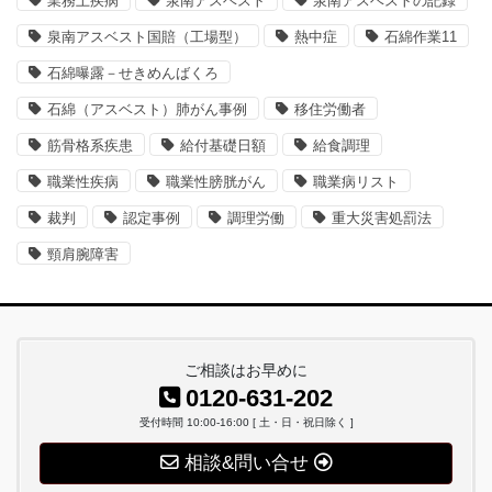
業務上疾病
泉南アスベスト
泉南アスベストの記録
泉南アスベスト国賠（工場型）
熱中症
石綿作業11
石綿曝露－せきめんばくろ
石綿（アスベスト）肺がん事例
移住労働者
筋骨格系疾患
給付基礎日額
給食調理
職業性疾病
職業性膀胱がん
職業病リスト
裁判
認定事例
調理労働
重大災害処罰法
頸肩腕障害
ご相談はお早めに
0120-631-202
受付時間 10:00-16:00 [ 土・日・祝日除く ]
相談&問い合せ