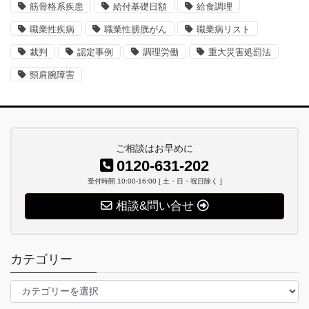
筋骨格系疾患
給付基礎日額
給食調理
職業性疾病
職業性膀胱がん
職業病リスト
裁判
認定事例
調理労働
重大災害処罰法
頸肩腕障害
ご相談はお早めに
0120-631-202
受付時間 10:00-16:00 [ 土・日・祝日除く ]
相談&問い合せ
カテゴリー
カ
テ