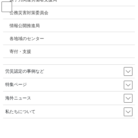
コ
ナ
ン
ビ
公務災害対策委員会
テ
ゲ
ン
ー
情報公開推進局
投稿
ツ
シ
へ
ョ
各地域のセンター
ス
ン
HOME
キ
に
特集②／石綿健康被害補償・救済状況の検証－2年連続増加、07年度以降最高更
寄付・支援
ッ
移
新、24年度労災時効・未申請救済増加～今後も増加傾向が継続するか注目
プ
動
image
労災認定の事例など
2026年2月17日
/ 最終更新日時 :
2026年2月17日
特集ページ
image
海外ニュース
私たちについて