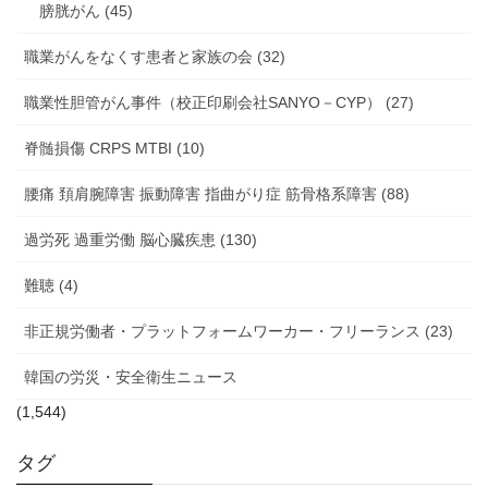
膀胱がん (45)
職業がんをなくす患者と家族の会 (32)
職業性胆管がん事件（校正印刷会社SANYO－CYP） (27)
脊髄損傷 CRPS MTBI (10)
腰痛 頚肩腕障害 振動障害 指曲がり症 筋骨格系障害 (88)
過労死 過重労働 脳心臓疾患 (130)
難聴 (4)
非正規労働者・プラットフォームワーカー・フリーランス (23)
韓国の労災・安全衛生ニュース
(1,544)
タグ