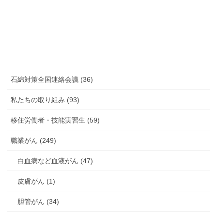
有害化学物質 有機溶剤 感染症 (184)
未分類 (4)
海外安全衛生情報 (94)
石綿対策全国連絡会議 (36)
私たちの取り組み (93)
移住労働者・技能実習生 (59)
職業がん (249)
白血病など血液がん (47)
皮膚がん (1)
胆管がん (34)