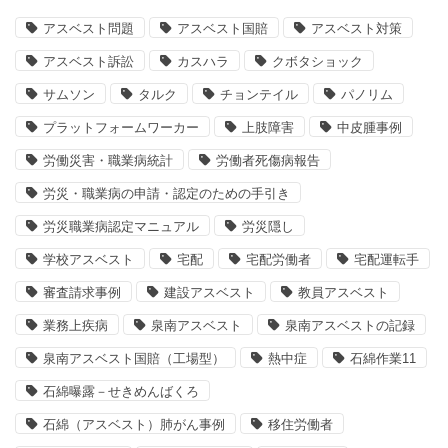
アスベスト問題
アスベスト国賠
アスベスト対策
アスベスト訴訟
カスハラ
クボタショック
サムソン
タルク
チョンテイル
パノリム
プラットフォームワーカー
上肢障害
中皮腫事例
労働災害・職業病統計
労働者死傷病報告
労災・職業病の申請・認定のための手引き
労災職業病認定マニュアル
労災隠し
学校アスベスト
宅配
宅配労働者
宅配運転手
審査請求事例
建設アスベスト
教員アスベスト
業務上疾病
泉南アスベスト
泉南アスベストの記録
泉南アスベスト国賠（工場型）
熱中症
石綿作業11
石綿曝露－せきめんばくろ
石綿（アスベスト）肺がん事例
移住労働者