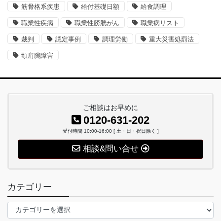
筋骨格系疾患
給付基礎日額
給食調理
職業性疾病
職業性膀胱がん
職業病リスト
裁判
認定事例
調理労働
重大災害処罰法
頸肩腕障害
ご相談はお早めに
0120-631-202
受付時間 10:00-16:00 [ 土・日・祝日除く ]
相談&問い合せ
カテゴリー
カ
テ