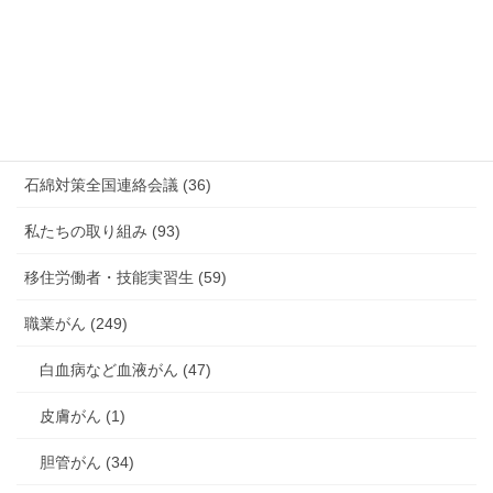
有害化学物質 有機溶剤 感染症 (184)
未分類 (4)
海外安全衛生情報 (94)
石綿対策全国連絡会議 (36)
私たちの取り組み (93)
移住労働者・技能実習生 (59)
職業がん (249)
白血病など血液がん (47)
皮膚がん (1)
胆管がん (34)