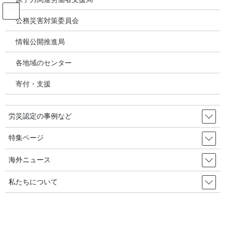
コ
ナ
ン
ビ
公務災害対策委員会
テ
ゲ
ン
ー
情報公開推進局
投稿
ツ
シ
へ
ョ
各地域のセンター
ス
ン
HOME
キ
に
特集②／石綿健康被害補償・救済状況の検証－2年連続増加、07年度以降最高更
寄付・支援
ッ
移
新、24年度労災時効・未申請救済増加～今後も増加傾向が継続するか注目
プ
動
image
労災認定の事例など
2026年2月17日
/ 最終更新日時 :
2026年2月17日
特集ページ
image
海外ニュース
私たちについて