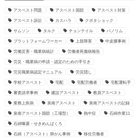
アスベスト問題
アスベスト国賠
アスベスト対策
アスベスト訴訟
カスハラ
クボタショック
サムソン
タルク
チョンテイル
パノリム
プラットフォームワーカー
上肢障害
中皮腫事例
労働災害・職業病統計
労働者死傷病報告
労災・職業病の申請・認定のための手引き
労災職業病認定マニュアル
労災隠し
学校アスベスト
宅配
宅配労働者
宅配運転手
審査請求事例
建設アスベスト
教員アスベスト
業務上疾病
泉南アスベスト
泉南アスベストの記録
泉南アスベスト国賠（工場型）
熱中症
石綿作業11
石綿曝露－せきめんばくろ
石綿（アスベスト）肺がん事例
移住労働者