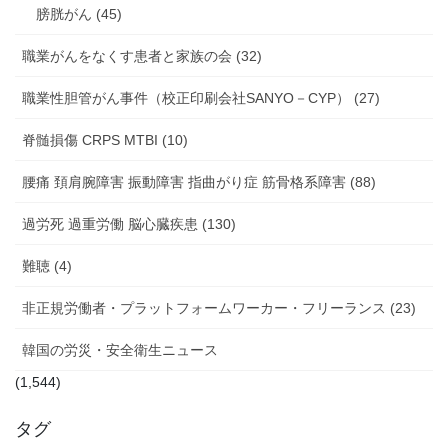
膀胱がん (45)
職業がんをなくす患者と家族の会 (32)
職業性胆管がん事件（校正印刷会社SANYO－CYP） (27)
脊髄損傷 CRPS MTBI (10)
腰痛 頚肩腕障害 振動障害 指曲がり症 筋骨格系障害 (88)
過労死 過重労働 脳心臓疾患 (130)
難聴 (4)
非正規労働者・プラットフォームワーカー・フリーランス (23)
韓国の労災・安全衛生ニュース
(1,544)
タグ