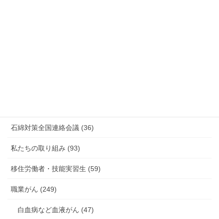
情報公開・法令通達・事務連絡・指針 (244)
放射線被ばく労働 原発作業 除染作業 (48)
新型コロナウィルス感染症・各種感染症 (179)
有害化学物質 有機溶剤 感染症 (184)
未分類 (4)
海外安全衛生情報 (94)
石綿対策全国連絡会議 (36)
私たちの取り組み (93)
移住労働者・技能実習生 (59)
職業がん (249)
白血病など血液がん (47)