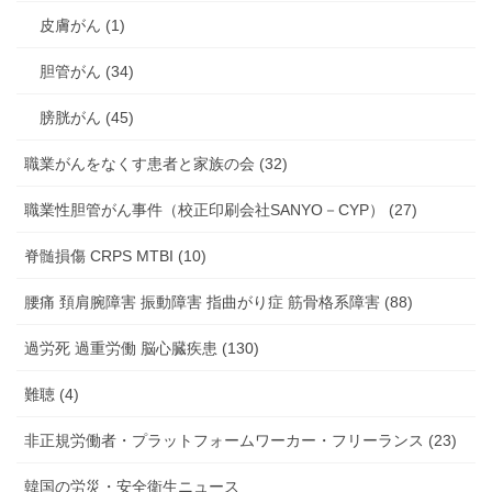
皮膚がん (1)
胆管がん (34)
膀胱がん (45)
職業がんをなくす患者と家族の会 (32)
職業性胆管がん事件（校正印刷会社SANYO－CYP） (27)
脊髄損傷 CRPS MTBI (10)
腰痛 頚肩腕障害 振動障害 指曲がり症 筋骨格系障害 (88)
過労死 過重労働 脳心臓疾患 (130)
難聴 (4)
非正規労働者・プラットフォームワーカー・フリーランス (23)
韓国の労災・安全衛生ニュース