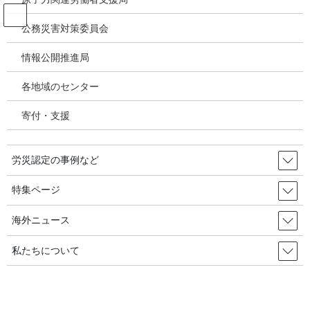
コ
ナ
ン
ビ
公務災害対策委員会
テ
ゲ
ン
ー
情報公開推進局
投稿
ツ
シ
へ
ョ
各地域のセンター
ス
ン
HOME
キ
に
特集②／石綿健康被害補償・救済状況の検証－2年連続増加、07年度以降最高更
寄付・支援
ッ
移
新、24年度労災時効・未申請救済増加～今後も増加傾向が継続するか注目
プ
動
image
労災認定の事例など
2026年2月17日
/ 最終更新日時 :
2026年2月17日
特集ページ
image
海外ニュース
私たちについて