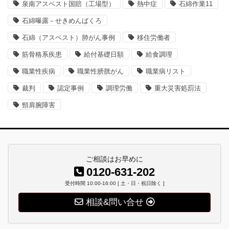
泉南アスベスト国賠（工場型）
熱中症
石綿作業11
石綿曝露－せきめんばくろ
石綿（アスベスト）肺がん事例
移住労働者
筋骨格系疾患
給付基礎日額
給食調理
職業性疾病
職業性膀胱がん
職業病リスト
裁判
認定事例
調理労働
重大災害処罰法
頸肩腕障害
ご相談はお早めに
0120-631-202
受付時間 10:00-16:00 [ 土・日・祝日除く ]
相談&問い合せ