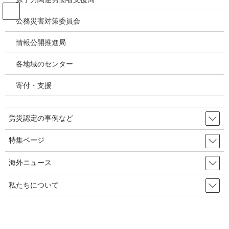
コ
ナ
ン
ビ
公務災害対策委員会
テ
ゲ
ン
ー
情報公開推進局
投稿
ツ
シ
へ
ョ
各地域のセンター
ス
ン
HOME
キ
に
特集②／石綿健康被害補償・救済状況の検証－2年連続増加、07年度以降最高更
寄付・支援
ッ
移
新、24年度労災時効・未申請救済増加～今後も増加傾向が継続するか注目
プ
動
image
労災認定の事例など
2026年2月17日
/ 最終更新日時 :
2026年2月17日
特集ページ
image
海外ニュース
私たちについて