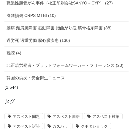
職業性胆管がん事件（校正印刷会社SANYO－CYP） (27)
脊髄損傷 CRPS MTBI (10)
腰痛 頚肩腕障害 振動障害 指曲がり症 筋骨格系障害 (88)
過労死 過重労働 脳心臓疾患 (130)
難聴 (4)
非正規労働者・プラットフォームワーカー・フリーランス (23)
韓国の労災・安全衛生ニュース
(1,544)
タグ
アスベスト問題
アスベスト国賠
アスベスト対策
アスベスト訴訟
カスハラ
クボタショック