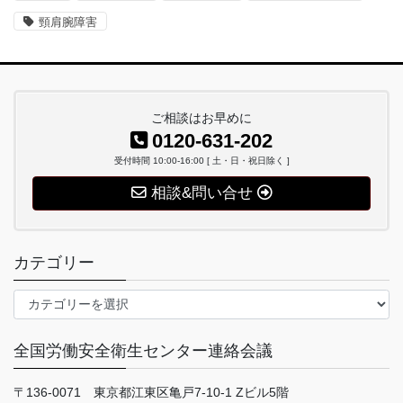
頸肩腕障害
ご相談はお早めに
0120-631-202
受付時間 10:00-16:00 [ 土・日・祝日除く ]
相談&問い合せ
カテゴリー
カ
テ
ゴ
全国労働安全衛生センター連絡会議
リ
ー
〒136-0071 東京都江東区亀戸7-10-1 Zビル5階