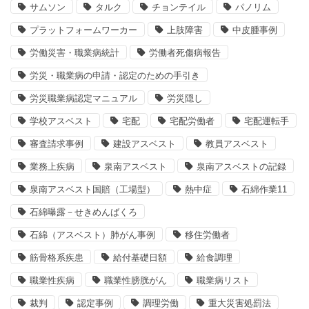
サムソン
タルク
チョンテイル
パノリム
プラットフォームワーカー
上肢障害
中皮腫事例
労働災害・職業病統計
労働者死傷病報告
労災・職業病の申請・認定のための手引き
労災職業病認定マニュアル
労災隠し
学校アスベスト
宅配
宅配労働者
宅配運転手
審査請求事例
建設アスベスト
教員アスベスト
業務上疾病
泉南アスベスト
泉南アスベストの記録
泉南アスベスト国賠（工場型）
熱中症
石綿作業11
石綿曝露－せきめんばくろ
石綿（アスベスト）肺がん事例
移住労働者
筋骨格系疾患
給付基礎日額
給食調理
職業性疾病
職業性膀胱がん
職業病リスト
裁判
認定事例
調理労働
重大災害処罰法