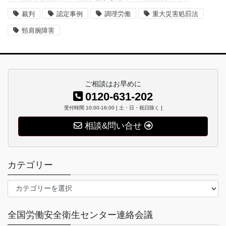
裁判
認定事例
調理労働
重大災害処罰法
頸肩腕障害
ご相談はお早めに
0120-631-202
受付時間 10:00-16:00 [ 土・日・祝日除く ]
相談&問い合せ
カテゴリー
カ
テ
ゴ
全国労働安全衛生センター連絡会議
リ