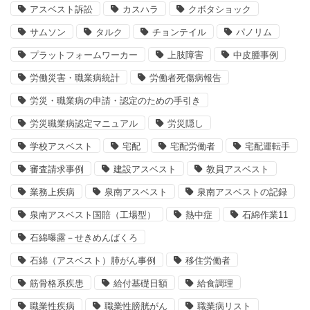
アスベスト訴訟
カスハラ
クボタショック
サムソン
タルク
チョンテイル
パノリム
プラットフォームワーカー
上肢障害
中皮腫事例
労働災害・職業病統計
労働者死傷病報告
労災・職業病の申請・認定のための手引き
労災職業病認定マニュアル
労災隠し
学校アスベスト
宅配
宅配労働者
宅配運転手
審査請求事例
建設アスベスト
教員アスベスト
業務上疾病
泉南アスベスト
泉南アスベストの記録
泉南アスベスト国賠（工場型）
熱中症
石綿作業11
石綿曝露－せきめんばくろ
石綿（アスベスト）肺がん事例
移住労働者
筋骨格系疾患
給付基礎日額
給食調理
職業性疾病
職業性膀胱がん
職業病リスト