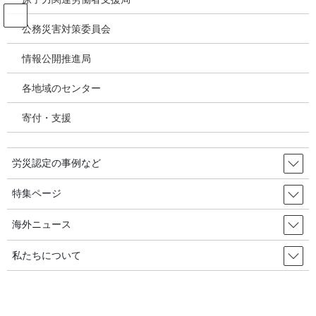
コ
ナ
ン
ビ
公務災害対策委員会
テ
ゲ
ン
ー
情報公開推進局
投稿
ツ
シ
へ
ョ
各地域のセンター
ス
ン
HOME
キ
に
特集／韓国の建築物石綿対策－2033年までに住宅スレート処理実現を支援する国
寄付・支援
ッ
移
庫補助事業～建築物石綿対策で韓国調査交流行動－石綿対策全国連絡会議事務局長
プ
動
古谷杉郎
image
労災認定の事例など
2025年11月28日
/ 最終更新日時 :
2025年11月28日
特集ページ
image
海外ニュース
私たちについて