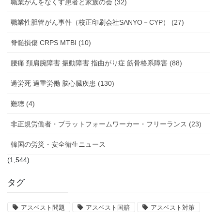
職業がんをなくす患者と家族の会 (32)
職業性胆管がん事件（校正印刷会社SANYO－CYP） (27)
脊髄損傷 CRPS MTBI (10)
腰痛 頚肩腕障害 振動障害 指曲がり症 筋骨格系障害 (88)
過労死 過重労働 脳心臓疾患 (130)
難聴 (4)
非正規労働者・プラットフォームワーカー・フリーランス (23)
韓国の労災・安全衛生ニュース
(1,544)
タグ
アスベスト問題
アスベスト国賠
アスベスト対策