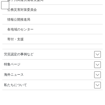
コ
ナ
ン
ビ
公務災害対策委員会
テ
ゲ
ン
ー
情報公開推進局
投稿
ツ
シ
へ
ョ
各地域のセンター
ス
ン
HOME
キ
に
ILOは労働環境における生物学的ハザーズに関する画期的条約を採択／2025年6月
寄付・支援
ッ
移
16日 国際労働機関（ILO）
プ
動
image
労災認定の事例など
2025年11月26日
/ 最終更新日時 :
2025年11月26日
特集ページ
image
海外ニュース
私たちについて