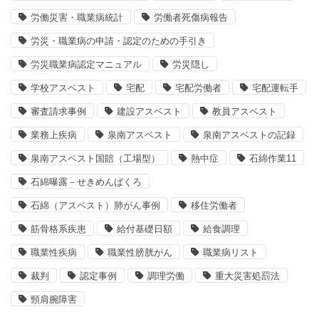
労働災害・職業病統計
労働者死傷病報告
労災・職業病の申請・認定のための手引き
労災職業病認定マニュアル
労災隠し
学校アスベスト
宅配
宅配労働者
宅配運転手
審査請求事例
建設アスベスト
教員アスベスト
業務上疾病
泉南アスベスト
泉南アスベストの記録
泉南アスベスト国賠（工場型）
熱中症
石綿作業11
石綿曝露－せきめんばくろ
石綿（アスベスト）肺がん事例
移住労働者
筋骨格系疾患
給付基礎日額
給食調理
職業性疾病
職業性膀胱がん
職業病リスト
裁判
認定事例
調理労働
重大災害処罰法
頸肩腕障害