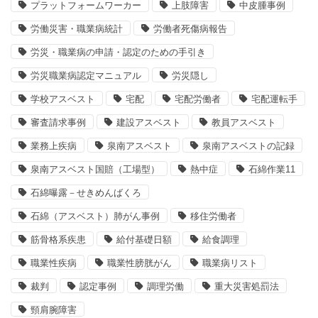
プラットフォームワーカー
上肢障害
中皮腫事例
労働災害・職業病統計
労働者死傷病報告
労災・職業病の申請・認定のための手引き
労災職業病認定マニュアル
労災隠し
学校アスベスト
宅配
宅配労働者
宅配運転手
審査請求事例
建設アスベスト
教員アスベスト
業務上疾病
泉南アスベスト
泉南アスベストの記録
泉南アスベスト国賠（工場型）
熱中症
石綿作業11
石綿曝露－せきめんばくろ
石綿（アスベスト）肺がん事例
移住労働者
筋骨格系疾患
給付基礎日額
給食調理
職業性疾病
職業性膀胱がん
職業病リスト
裁判
認定事例
調理労働
重大災害処罰法
頸肩腕障害