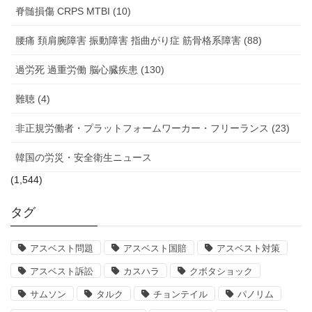
脊髄損傷 CRPS MTBI (10)
腰痛 頚肩腕障害 振動障害 指曲がり症 筋骨格系障害 (88)
過労死 過重労働 脳心臓疾患 (130)
難聴 (4)
非正規労働者・プラットフォームワーカー・フリーランス (23)
韓国の労災・安全衛生ニュース
(1,544)
タグ
アスベスト問題
アスベスト国賠
アスベスト対策
アスベスト訴訟
カスハラ
クボタショック
サムソン
タルク
チョンテイル
パノリム