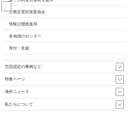
コ
ナ
ン
ビ
公務災害対策委員会
テ
ゲ
ン
ー
情報公開推進局
投稿
ツ
シ
へ
ョ
各地域のセンター
ス
ン
HOME
キ
に
蔚山ＳＫエネルギー工場の爆発事故で労働者が死亡・・・労組「再発防止策を講
寄付・支援
ッ
移
じろ」／韓国の労災・安全衛生2025年10月18日
プ
動
image
労災認定の事例など
2025年11月24日
/ 最終更新日時 :
2025年11月24日
特集ページ
image
海外ニュース
私たちについて