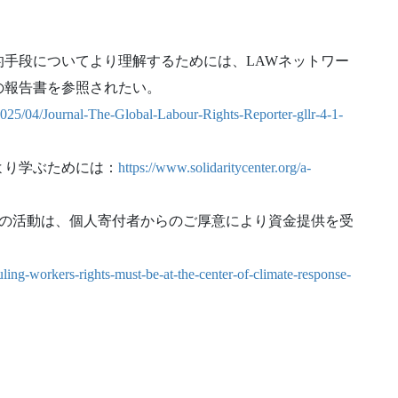
手段についてより理解するためには、LAWネットワー
の報告書を参照されたい。
025/04/Journal-The-Global-Labour-Rights-Reporter-gllr-4-1-
より学ぶためには：
https://www.solidaritycenter.org/a-
Wの活動は、個人寄付者からのご厚意により資金提供を受
ruling-workers-rights-must-be-at-the-center-of-climate-response-