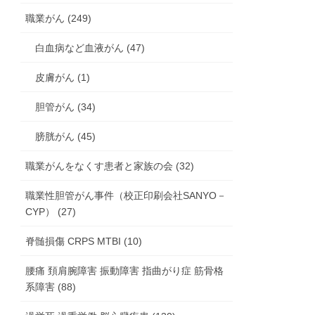
職業がん (249)
白血病など血液がん (47)
皮膚がん (1)
胆管がん (34)
膀胱がん (45)
職業がんをなくす患者と家族の会 (32)
職業性胆管がん事件（校正印刷会社SANYO－
CYP） (27)
脊髄損傷 CRPS MTBI (10)
腰痛 頚肩腕障害 振動障害 指曲がり症 筋骨格
系障害 (88)