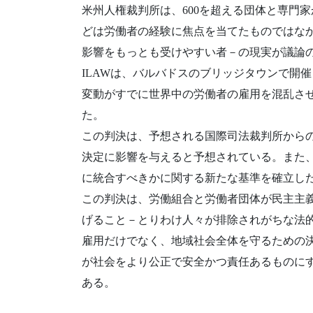
米州人権裁判所は、600を超える団体と専門家
どは労働者の経験に焦点を当てたものではなか
影響をもっとも受けやすい者－の現実が議論
ILAWは、バルバドスのブリッジタウンで開
変動がすでに世界中の労働者の雇用を混乱さ
た。
この判決は、予想される国際司法裁判所から
決定に影響を与えると予想されている。また
に統合すべきかに関する新たな基準を確立し
この判決は、労働組合と労働者団体が民主主
げること－とりわけ人々が排除されがちな法
雇用だけでなく、地域社会全体を守るための
が社会をより公正で安全かつ責任あるものに
ある。