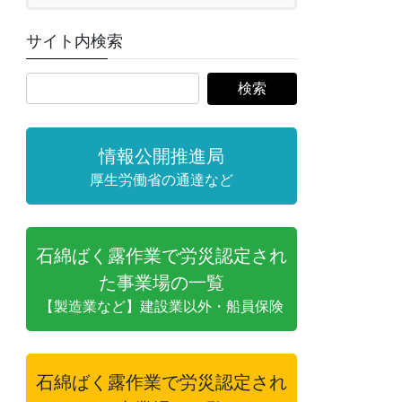
サイト内検索
情報公開推進局
厚生労働省の通達など
石綿ばく露作業で労災認定され
た事業場の一覧
【製造業など】建設業以外・船員保険
石綿ばく露作業で労災認定され