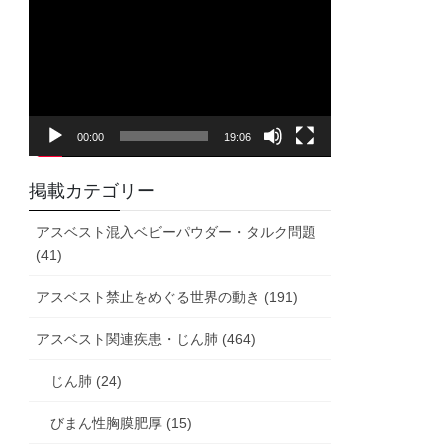
画
プ
レ
ー
ヤ
00:00
19:06
ー
掲載カテゴリー
アスベスト混入ベビーパウダー・タルク問題
(41)
アスベスト禁止をめぐる世界の動き (191)
アスベスト関連疾患・じん肺 (464)
じん肺 (24)
びまん性胸膜肥厚 (15)