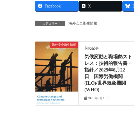
Facebook
X
海外安全衛生情報
カテゴリー
海外安全衛生情報
前の記事
気候変動と職場熱スト
レス：技術的報告書・
指針／2025年8月22
日 国際労働機関
(ILO)/世界気象機関
(WHO)
2025年9月15日