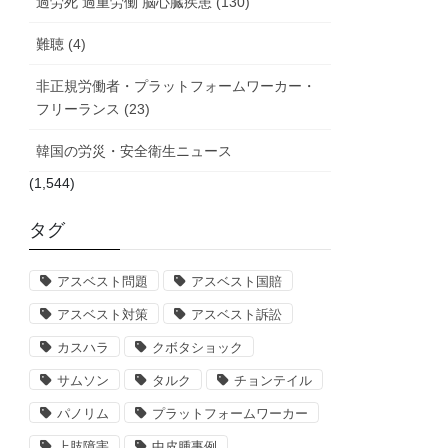
過労死 過重労働 脳心臓疾患 (130)
難聴 (4)
非正規労働者・プラットフォームワーカー・
フリーランス (23)
韓国の労災・安全衛生ニュース
(1,544)
タグ
アスベスト問題
アスベスト国賠
アスベスト対策
アスベスト訴訟
カスハラ
クボタショック
サムソン
タルク
チョンテイル
パノリム
プラットフォームワーカー
上肢障害
中皮腫事例