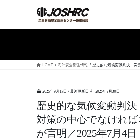
コ
ナ
ン
ビ
テ
ゲ
ン
ー
ツ
シ
へ
ョ
ス
ン
キ
に
ッ
移
HOME
海外安全衛生情報
歴史的な気候変動判決：労働
プ
動
2025年9月15日
/ 最終更新日時 :
2025年9月30日
歴史的な気候変動判決
対策の中心でなければ
が言明／2025年7月