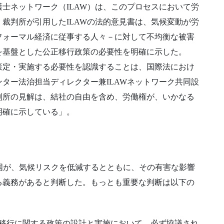
士ネットワーク（ILAW）は、このプロセスにおいて労
裁判所が引用したILAWの法的意見書は、気候変動が労
フォーマル経済に従事する人々－に対して不均衡な被害
を基盤とした公正移行政策の必要性を明確に示した。
策定・実施する必要性を認識することは、国際法におけ
ター法治担当ディレクター兼ILAWネットワーク共同設
判所の見解は、結社の自由を含め、労働権が、いかなる
明確に示している」。
国が、気候リスクを低減するとともに、その有害な影響
る義務があると判断した。もっとも重要な判断は以下の
移行に関する政策の設計と実施において、必ず協議され