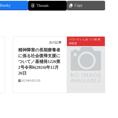
Bluesky
Copy
Threads
パワハラ いじめ うつ病 精
次の記事
神疾患
精神障害の長期療養者
に係る社会復帰支援に
ついて／基補発1226第
2号令和6(2024)年12月
26日
2025年9月15日