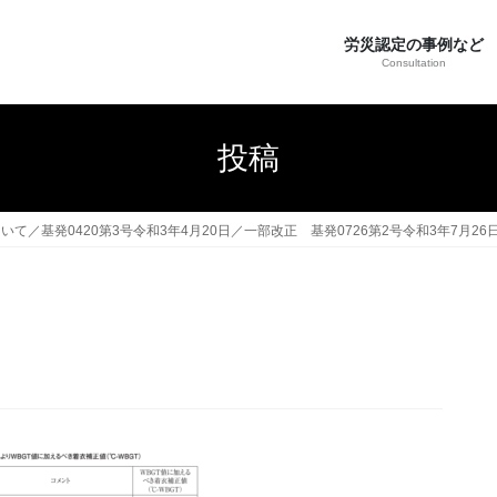
労災認定の事例など
Consultation
投稿
基発0420第3号令和3年4月20日／一部改正 基発0726第2号令和3年7月26日