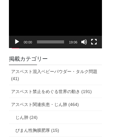
画
プ
レ
ー
ヤ
00:00
19:06
ー
掲載カテゴリー
アスベスト混入ベビーパウダー・タルク問題
(41)
アスベスト禁止をめぐる世界の動き (191)
アスベスト関連疾患・じん肺 (464)
じん肺 (24)
びまん性胸膜肥厚 (15)