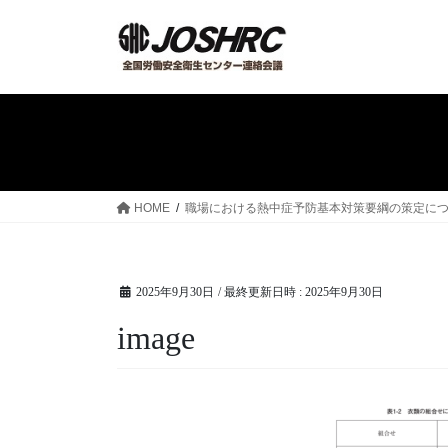
コ
ナ
ン
ビ
テ
ゲ
ン
ー
ツ
シ
へ
ョ
ス
ン
キ
に
ッ
移
HOME
職場における熱中症予防基本対策要綱の策定について／
プ
動
2025年9月30日
/ 最終更新日時 :
2025年9月30日
image