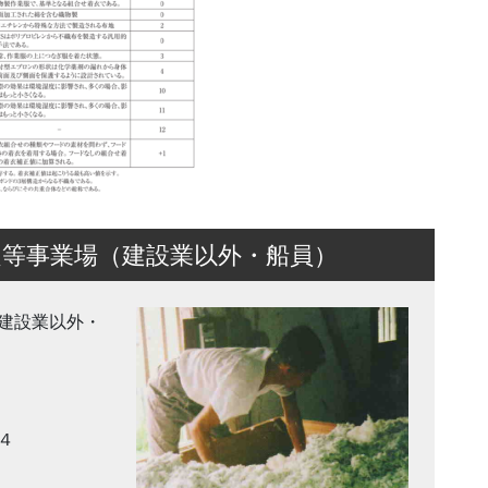
等事業場（建設業以外・船員）
（建設業以外・
４