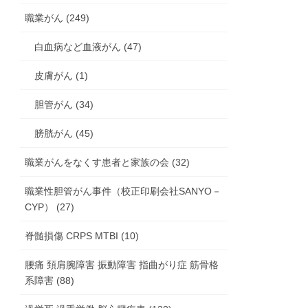
職業がん (249)
白血病など血液がん (47)
皮膚がん (1)
胆管がん (34)
膀胱がん (45)
職業がんをなくす患者と家族の会 (32)
職業性胆管がん事件（校正印刷会社SANYO－
CYP） (27)
脊髄損傷 CRPS MTBI (10)
腰痛 頚肩腕障害 振動障害 指曲がり症 筋骨格
系障害 (88)