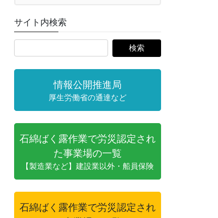
サイト内検索
情報公開推進局
厚生労働省の通達など
石綿ばく露作業で労災認定され
た事業場の一覧
【製造業など】建設業以外・船員保険
石綿ばく露作業で労災認定され