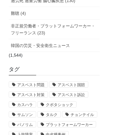
過労死 過重労働 脳心臓疾患 (130)
難聴 (4)
非正規労働者・プラットフォームワーカー・
フリーランス (23)
韓国の労災・安全衛生ニュース
(1,544)
タグ
アスベスト問題
アスベスト国賠
アスベスト対策
アスベスト訴訟
カスハラ
クボタショック
サムソン
タルク
チョンテイル
パノリム
プラットフォームワーカー
上肢障害
中皮腫事例