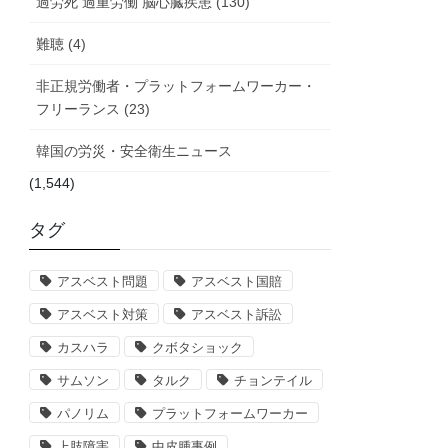
過労死 過重労働 脳心臓疾患 (130)
難聴 (4)
非正規労働者・プラットフォームワーカー・
フリーランス (23)
韓国の労災・安全衛生ニュース
(1,544)
タグ
アスベスト問題
アスベスト国賠
アスベスト対策
アスベスト訴訟
カスハラ
クボタショック
サムソン
タルク
チョンテイル
パノリム
プラットフォームワーカー
上肢障害
中皮腫事例