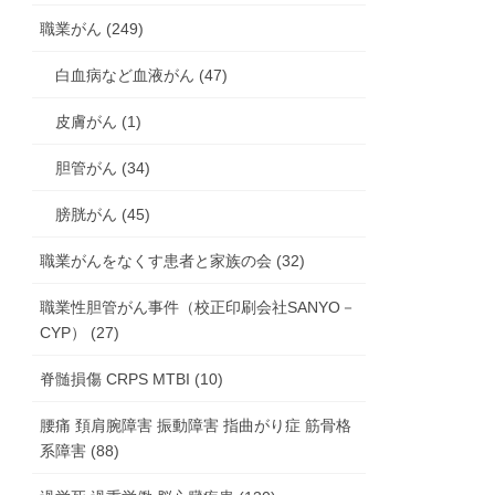
職業がん (249)
白血病など血液がん (47)
皮膚がん (1)
胆管がん (34)
膀胱がん (45)
職業がんをなくす患者と家族の会 (32)
職業性胆管がん事件（校正印刷会社SANYO－
CYP） (27)
脊髄損傷 CRPS MTBI (10)
腰痛 頚肩腕障害 振動障害 指曲がり症 筋骨格
系障害 (88)