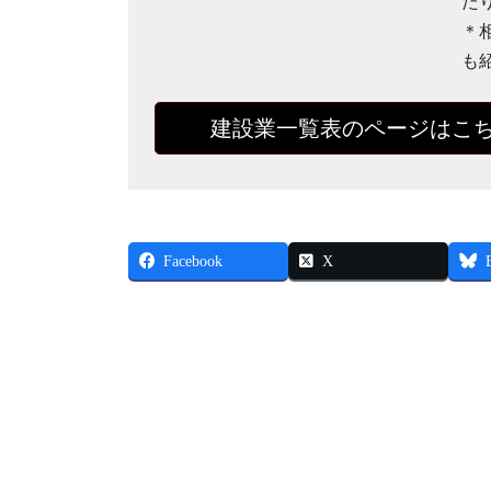
た
＊
も
建設業一覧表のページはこ
Facebook
X