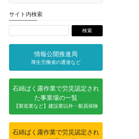
サイト内検索
情報公開推進局
厚生労働省の通達など
石綿ばく露作業で労災認定され
た事業場の一覧
【製造業など】建設業以外・船員保険
石綿ばく露作業で労災認定され