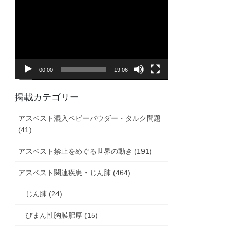
画
プ
レ
ー
ヤ
00:00
19:06
ー
掲載カテゴリー
アスベスト混入ベビーパウダー・タルク問題
(41)
アスベスト禁止をめぐる世界の動き (191)
アスベスト関連疾患・じん肺 (464)
じん肺 (24)
びまん性胸膜肥厚 (15)