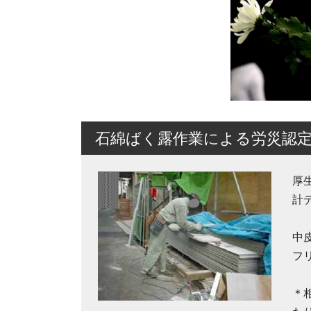
石綿ばく露作業による労災認
厚
計
中
フ
＊