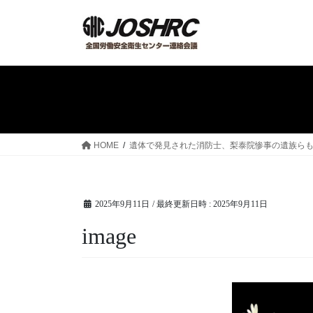
コ
ナ
ン
ビ
テ
ゲ
ン
ー
ツ
シ
へ
ョ
ス
ン
キ
に
ッ
移
HOME
遺体で発見された消防士、梨泰院惨事の遺族らも「
プ
動
2025年9月11日
/ 最終更新日時 :
2025年9月11日
image