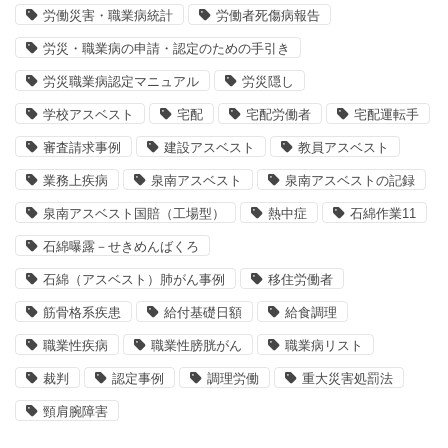
労働災害・職業病統計
労働者死傷病報告
労災・職業病の申請・認定のための手引き
労災職業病認定マニュアル
労災隠し
学校アスベスト
宅配
宅配労働者
宅配運転手
審査請求事例
建設アスベスト
教員アスベスト
業務上疾病
泉南アスベスト
泉南アスベストの記録
泉南アスベスト国賠（工場型）
熱中症
石綿作業11
石綿曝露－せきめんばくろ
石綿（アスベスト）肺がん事例
移住労働者
筋骨格系疾患
給付基礎日額
給食調理
職業性疾病
職業性膀胱がん
職業病リスト
裁判
認定事例
調理労働
重大災害処罰法
頸肩腕障害