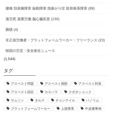
腰痛 頚肩腕障害 振動障害 指曲がり症 筋骨格系障害 (88)
過労死 過重労働 脳心臓疾患 (130)
難聴 (4)
非正規労働者・プラットフォームワーカー・フリーランス (23)
韓国の労災・安全衛生ニュース
(1,544)
タグ
アスベスト問題
アスベスト国賠
アスベスト対策
アスベスト訴訟
カスハラ
クボタショック
サムソン
タルク
チョンテイル
パノリム
プラットフォームワーカー
上肢障害
中皮腫事例