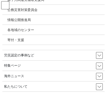
コ
ナ
ン
ビ
公務災害対策委員会
テ
ゲ
ン
ー
情報公開推進局
投稿
ツ
シ
へ
ョ
各地域のセンター
ス
ン
HOME
キ
に
大統領、心を決めて指示「重大災害事業主に厳罰」・・・量刑基準は出るのか／
寄付・支援
ッ
移
韓国の労災・安全衛生2025年7月7日
プ
動
image
労災認定の事例など
2025年8月10日
/ 最終更新日時 :
2025年8月10日
特集ページ
image
海外ニュース
私たちについて