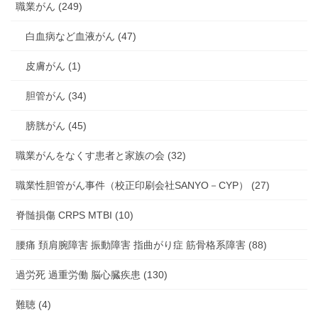
職業がん (249)
白血病など血液がん (47)
皮膚がん (1)
胆管がん (34)
膀胱がん (45)
職業がんをなくす患者と家族の会 (32)
職業性胆管がん事件（校正印刷会社SANYO－CYP） (27)
脊髄損傷 CRPS MTBI (10)
腰痛 頚肩腕障害 振動障害 指曲がり症 筋骨格系障害 (88)
過労死 過重労働 脳心臓疾患 (130)
難聴 (4)