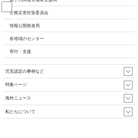
コ
ナ
ン
ビ
公務災害対策委員会
テ
ゲ
ン
ー
情報公開推進局
投稿
ツ
シ
へ
ョ
各地域のセンター
ス
ン
HOME
キ
に
「標準報酬月額」によって算定された給付基礎日額（平均賃金）に基づく遺族補
寄付・支援
ッ
移
償給付支給決定処分を審査請求で取消決定→平均賃金を３倍に変更し、過去分を追加
プ
動
給付／大阪労災保険審査官・大阪南労基署
image
労災認定の事例など
2025年6月20日
/ 最終更新日時 :
2025年6月20日
特集ページ
image
海外ニュース
私たちについて