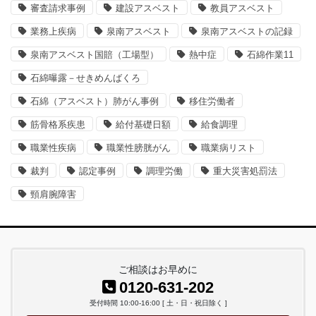
審査請求事例
建設アスベスト
教員アスベスト
業務上疾病
泉南アスベスト
泉南アスベストの記録
泉南アスベスト国賠（工場型）
熱中症
石綿作業11
石綿曝露－せきめんばくろ
石綿（アスベスト）肺がん事例
移住労働者
筋骨格系疾患
給付基礎日額
給食調理
職業性疾病
職業性膀胱がん
職業病リスト
裁判
認定事例
調理労働
重大災害処罰法
頸肩腕障害
ご相談はお早めに
0120-631-202
受付時間 10:00-16:00 [ 土・日・祝日除く ]