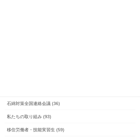
安全衛生 (92)
情報公開・法令通達・事務連絡・指針 (244)
放射線被ばく労働 原発作業 除染作業 (48)
新型コロナウィルス感染症・各種感染症 (179)
有害化学物質 有機溶剤 感染症 (184)
未分類 (4)
海外安全衛生情報 (94)
石綿対策全国連絡会議 (36)
私たちの取り組み (93)
移住労働者・技能実習生 (59)