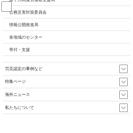
コ
ナ
ン
ビ
公務災害対策委員会
テ
ゲ
ン
ー
情報公開推進局
投稿
ツ
シ
へ
ョ
各地域のセンター
ス
ン
HOME
キ
に
労働・社会団体「今年最悪の殺人企業」はアリセル・・・２０年間の最多１位は
寄付・支援
ッ
移
現代建設」／韓国の労災・安全衛生2025年4月22日
プ
動
image
労災認定の事例など
2025年4月25日
/ 最終更新日時 :
2025年4月25日
特集ページ
image
海外ニュース
私たちについて