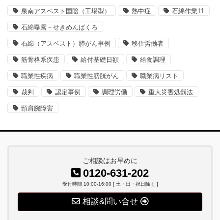
泉南アスベスト国賠（工場型）
熱中症
石綿作業11
石綿曝露－せきめんばくろ
石綿（アスベスト）肺がん事例
移住労働者
筋骨格系疾患
給付基礎日額
給食調理
職業性疾病
職業性膀胱がん
職業病リスト
裁判
認定事例
調理労働
重大災害処罰法
頸肩腕障害
ご相談はお早めに
0120-631-202
受付時間 10:00-16:00 [ 土・日・祝日除く ]
相談&問い合せ