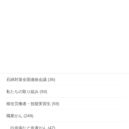
情報公開・法令通達・事務連絡・指針 (244)
放射線被ばく労働 原発作業 除染作業 (48)
新型コロナウィルス感染症・各種感染症 (179)
有害化学物質 有機溶剤 感染症 (184)
未分類 (4)
海外安全衛生情報 (94)
石綿対策全国連絡会議 (36)
私たちの取り組み (93)
移住労働者・技能実習生 (59)
職業がん (249)
白血病など血液がん (47)