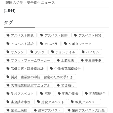
韓国の労災・安全衛生ニュース
(1,544)
タグ
アスベスト問題
アスベスト国賠
アスベスト対策
アスベスト訴訟
カスハラ
クボタショック
サムソン
タルク
チョンテイル
パノリム
プラットフォームワーカー
上肢障害
中皮腫事例
労働災害・職業病統計
労働者死傷病報告
労災・職業病の申請・認定のための手引き
労災職業病認定マニュアル
労災隠し
学校アスベスト
宅配
宅配労働者
宅配運転手
審査請求事例
建設アスベスト
教員アスベスト
業務上疾病
泉南アスベスト
泉南アスベストの記録