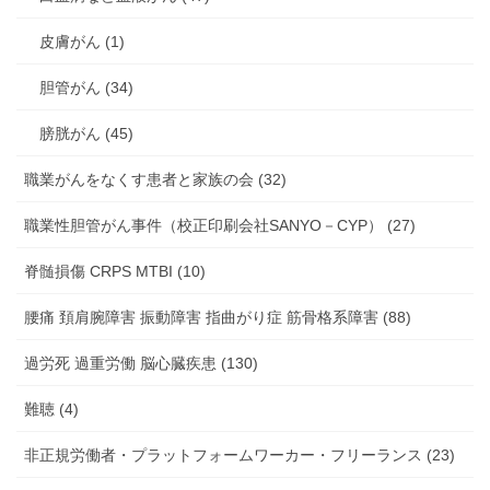
皮膚がん (1)
胆管がん (34)
膀胱がん (45)
職業がんをなくす患者と家族の会 (32)
職業性胆管がん事件（校正印刷会社SANYO－CYP） (27)
脊髄損傷 CRPS MTBI (10)
腰痛 頚肩腕障害 振動障害 指曲がり症 筋骨格系障害 (88)
過労死 過重労働 脳心臓疾患 (130)
難聴 (4)
非正規労働者・プラットフォームワーカー・フリーランス (23)