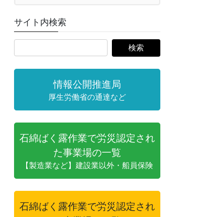
サイト内検索
情報公開推進局
厚生労働省の通達など
石綿ばく露作業で労災認定され
た事業場の一覧
【製造業など】建設業以外・船員保険
石綿ばく露作業で労災認定され