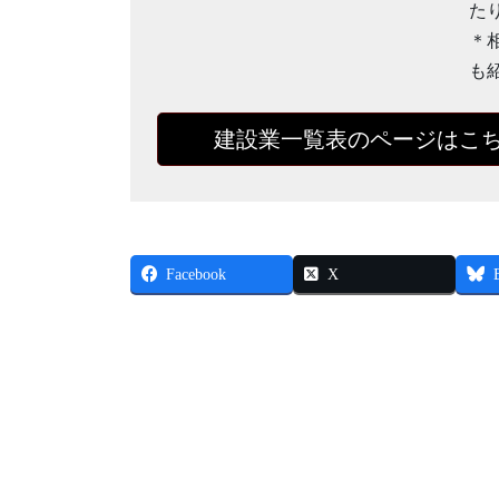
た
＊
も
建設業一覧表のページはこ
Facebook
X