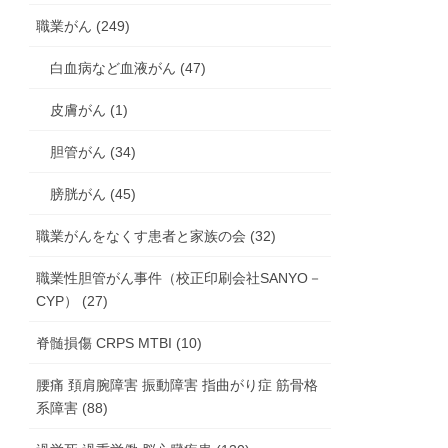
職業がん (249)
白血病など血液がん (47)
皮膚がん (1)
胆管がん (34)
膀胱がん (45)
職業がんをなくす患者と家族の会 (32)
職業性胆管がん事件（校正印刷会社SANYO－
CYP） (27)
脊髄損傷 CRPS MTBI (10)
腰痛 頚肩腕障害 振動障害 指曲がり症 筋骨格
系障害 (88)