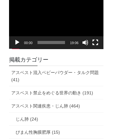
画
プ
レ
ー
ヤ
00:00
19:06
ー
掲載カテゴリー
アスベスト混入ベビーパウダー・タルク問題
(41)
アスベスト禁止をめぐる世界の動き (191)
アスベスト関連疾患・じん肺 (464)
じん肺 (24)
びまん性胸膜肥厚 (15)