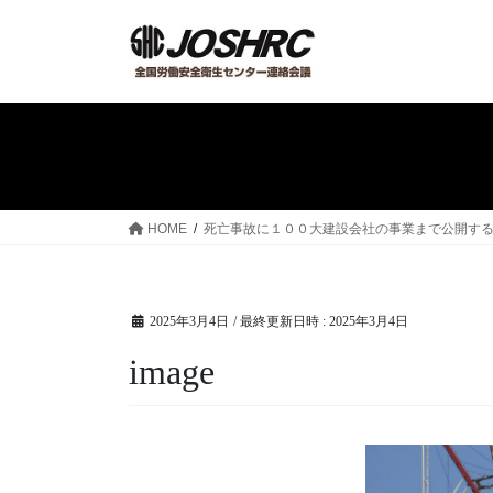
コ
ナ
ン
ビ
テ
ゲ
ン
ー
ツ
シ
へ
ョ
ス
ン
キ
に
ッ
移
HOME
死亡事故に１００大建設会社の事業まで公開する
プ
動
2025年3月4日
/ 最終更新日時 :
2025年3月4日
image