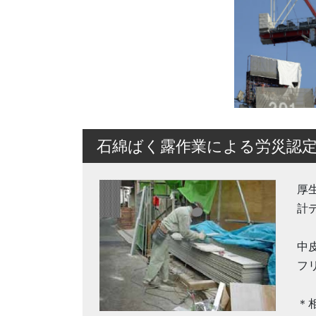
石綿ばく露作業による労災認
厚
計
中
フ
＊