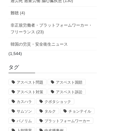
過労死 過重労働 脳心臓疾患 (130)
難聴 (4)
非正規労働者・プラットフォームワーカー・
フリーランス (23)
韓国の労災・安全衛生ニュース
(1,544)
タグ
アスベスト問題
アスベスト国賠
アスベスト対策
アスベスト訴訟
カスハラ
クボタショック
サムソン
タルク
チョンテイル
パノリム
プラットフォームワーカー
上肢障害
中皮腫事例