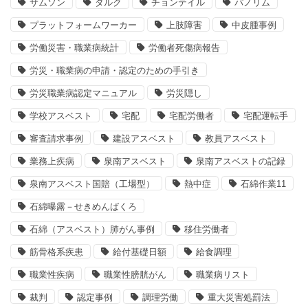
サムソン
タルク
チョンテイル
パノリム
プラットフォームワーカー
上肢障害
中皮腫事例
労働災害・職業病統計
労働者死傷病報告
労災・職業病の申請・認定のための手引き
労災職業病認定マニュアル
労災隠し
学校アスベスト
宅配
宅配労働者
宅配運転手
審査請求事例
建設アスベスト
教員アスベスト
業務上疾病
泉南アスベスト
泉南アスベストの記録
泉南アスベスト国賠（工場型）
熱中症
石綿作業11
石綿曝露－せきめんばくろ
石綿（アスベスト）肺がん事例
移住労働者
筋骨格系疾患
給付基礎日額
給食調理
職業性疾病
職業性膀胱がん
職業病リスト
裁判
認定事例
調理労働
重大災害処罰法