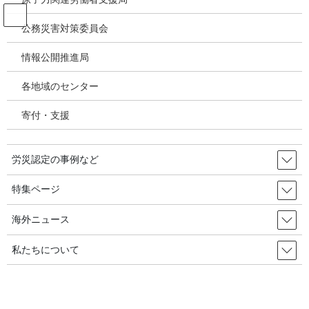
コ
ナ
ン
ビ
公務災害対策委員会
テ
ゲ
ン
ー
情報公開推進局
投稿
ツ
シ
へ
ョ
各地域のセンター
ス
ン
HOME
キ
に
特集／石綿健康被害補償・救済状況の検証／2014年度以降なだらかな増加傾向、
寄付・支援
ッ
移
肺がんが2022・23年度700件台。2024年度個別周知の影響にも注目
プ
動
image
労災認定の事例など
2025年1月26日
/ 最終更新日時 :
2025年1月26日
特集ページ
image
海外ニュース
私たちについて