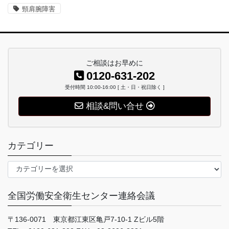
頸肩腕障害
ご相談はお早めに
0120-631-202
受付時間 10:00-16:00 [ 土・日・祝日除く ]
相談&問い合せ
カテゴリー
カ
テ
ゴ
全国労働安全衛生センター連絡会議
リ
ー
〒136-0071 東京都江東区亀戸7-10-1 Zビル5階