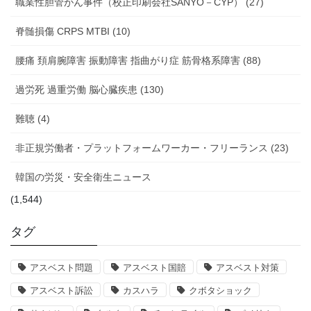
職業性胆管がん事件（校正印刷会社SANYO－CYP） (27)
脊髄損傷 CRPS MTBI (10)
腰痛 頚肩腕障害 振動障害 指曲がり症 筋骨格系障害 (88)
過労死 過重労働 脳心臓疾患 (130)
難聴 (4)
非正規労働者・プラットフォームワーカー・フリーランス (23)
韓国の労災・安全衛生ニュース
(1,544)
タグ
アスベスト問題
アスベスト国賠
アスベスト対策
アスベスト訴訟
カスハラ
クボタショック