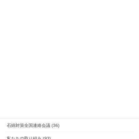
労災事故 障害補償 審査請求 (122)
国際連帯 (159)
安全衛生 (92)
情報公開・法令通達・事務連絡・指針 (244)
放射線被ばく労働 原発作業 除染作業 (48)
新型コロナウィルス感染症・各種感染症 (179)
有害化学物質 有機溶剤 感染症 (184)
未分類 (4)
海外安全衛生情報 (94)
石綿対策全国連絡会議 (36)
私たちの取り組み (93)