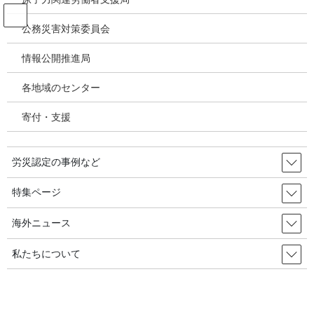
コ
ナ
ン
ビ
公務災害対策委員会
テ
ゲ
ン
ー
情報公開推進局
投稿
ツ
シ
へ
ョ
各地域のセンター
ス
ン
HOME
キ
に
特集／石綿健康被害補償・救済状況の検証／2014年度以降なだらかな増加傾向、
寄付・支援
ッ
移
肺がんが2022・23年度700件台。2024年度個別周知の影響にも注目
プ
動
image
労災認定の事例など
2025年1月26日
/ 最終更新日時 :
2025年1月26日
特集ページ
image
海外ニュース
私たちについて