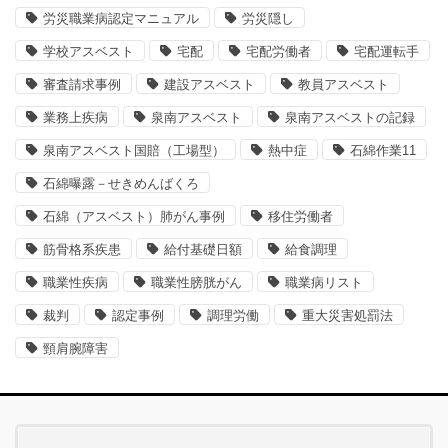
労災職業病認定マニュアル
労災隠し
学校アスベスト
宅配
宅配労働者
宅配運転手
審査請求事例
建設アスベスト
教員アスベスト
業務上疾病
泉南アスベスト
泉南アスベストの記録
泉南アスベスト国賠（工場型）
熱中症
石綿作業11
石綿曝露－せきめんばくろ
石綿（アスベスト）肺がん事例
移住労働者
筋骨格系疾患
給付基礎日額
給食調理
職業性疾病
職業性膀胱がん
職業病リスト
裁判
認定事例
調理労働
重大災害処罰法
頸肩腕障害