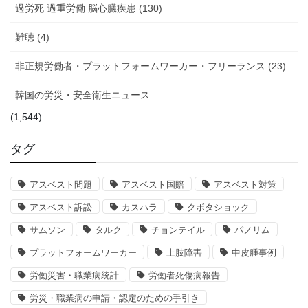
過労死 過重労働 脳心臓疾患 (130)
難聴 (4)
非正規労働者・プラットフォームワーカー・フリーランス (23)
韓国の労災・安全衛生ニュース
(1,544)
タグ
アスベスト問題
アスベスト国賠
アスベスト対策
アスベスト訴訟
カスハラ
クボタショック
サムソン
タルク
チョンテイル
パノリム
プラットフォームワーカー
上肢障害
中皮腫事例
労働災害・職業病統計
労働者死傷病報告
労災・職業病の申請・認定のための手引き