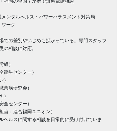
・福岡の全国７か所で無料電話相談
会議メンタルヘルス・パワーハラスメント対策局
トワーク
場での差別やいじめも拡がっている。専門スタッフ
災の相談に対応。
域労組）
労働安全衛生センター）
オン）
労災職業病研究会）
みえ）
働者安全センター）
161（担当：連合福岡ユニオン）
ルヘルスに関する相談を日常的に受け付けていま