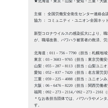
★北海道・東京・山梨・愛知・三重・大阪
主催 ： 全国労働安全衛生センター連絡
協力 ： コミュニティ・ユニオン全国ネッ
新型コロナウイルスの感染拡大により、職
が、職場改善、パワハラ被害者の救済、労
北海道：011－756－7790（担当：札幌地
東京：03－3683－9765（担当：東京
山梨：055－287－8113（担当：山梨ユニ
愛知：052－837－7420（担当：名古屋
三重：059－225－4088（担当：ユニオン
大阪：06－6476－8220（担当：関西労
福岡：092－273－2114／092－273－2
＊なお各担当団体では、パワハラやメンタ
す。