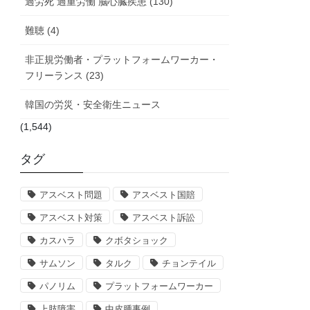
過労死 過重労働 脳心臓疾患 (130)
難聴 (4)
非正規労働者・プラットフォームワーカー・
フリーランス (23)
韓国の労災・安全衛生ニュース
(1,544)
タグ
アスベスト問題
アスベスト国賠
アスベスト対策
アスベスト訴訟
カスハラ
クボタショック
サムソン
タルク
チョンテイル
パノリム
プラットフォームワーカー
上肢障害
中皮腫事例