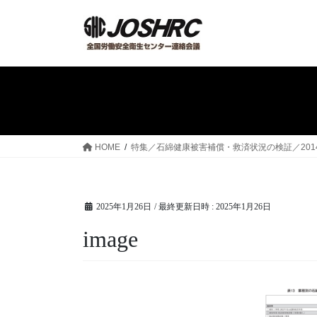
コ
ナ
ン
ビ
テ
ゲ
ン
ー
ツ
シ
へ
ョ
ス
ン
キ
に
ッ
移
HOME
特集／石綿健康被害補償・救済状況の検証／2014
プ
動
2025年1月26日
/ 最終更新日時 :
2025年1月26日
image