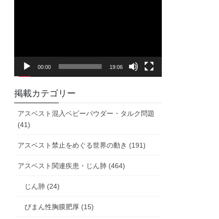
画
プ
レ
ー
ヤ
00:00
19:06
ー
掲載カテゴリー
アスベスト混入ベビーパウダー・タルク問題
(41)
アスベスト禁止をめぐる世界の動き (191)
アスベスト関連疾患・じん肺 (464)
じん肺 (24)
びまん性胸膜肥厚 (15)