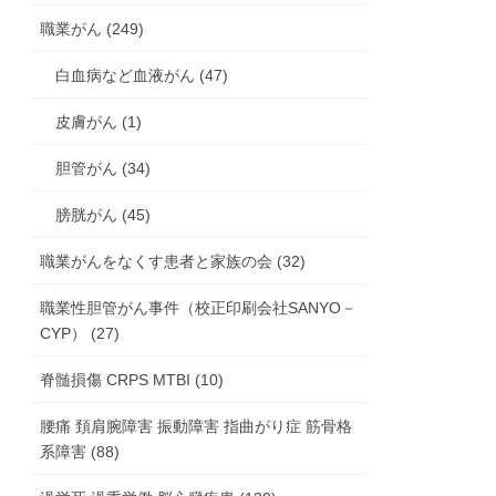
職業がん (249)
白血病など血液がん (47)
皮膚がん (1)
胆管がん (34)
膀胱がん (45)
職業がんをなくす患者と家族の会 (32)
職業性胆管がん事件（校正印刷会社SANYO－
CYP） (27)
脊髄損傷 CRPS MTBI (10)
腰痛 頚肩腕障害 振動障害 指曲がり症 筋骨格
系障害 (88)