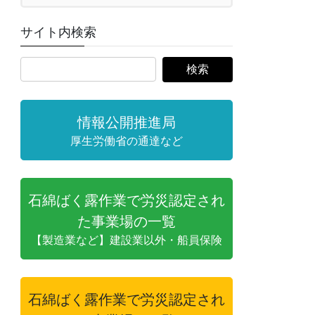
サイト内検索
情報公開推進局
厚生労働省の通達など
石綿ばく露作業で労災認定され
た事業場の一覧
【製造業など】建設業以外・船員保険
石綿ばく露作業で労災認定され