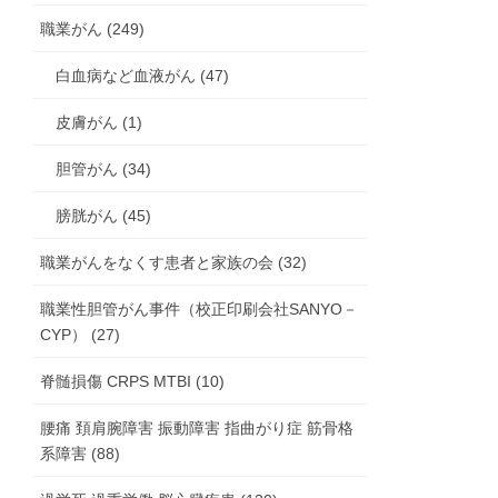
職業がん (249)
白血病など血液がん (47)
皮膚がん (1)
胆管がん (34)
膀胱がん (45)
職業がんをなくす患者と家族の会 (32)
職業性胆管がん事件（校正印刷会社SANYO－
CYP） (27)
脊髄損傷 CRPS MTBI (10)
腰痛 頚肩腕障害 振動障害 指曲がり症 筋骨格
系障害 (88)