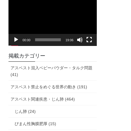
画
プ
レ
ー
ヤ
00:00
19:06
ー
掲載カテゴリー
アスベスト混入ベビーパウダー・タルク問題
(41)
アスベスト禁止をめぐる世界の動き (191)
アスベスト関連疾患・じん肺 (464)
じん肺 (24)
びまん性胸膜肥厚 (15)