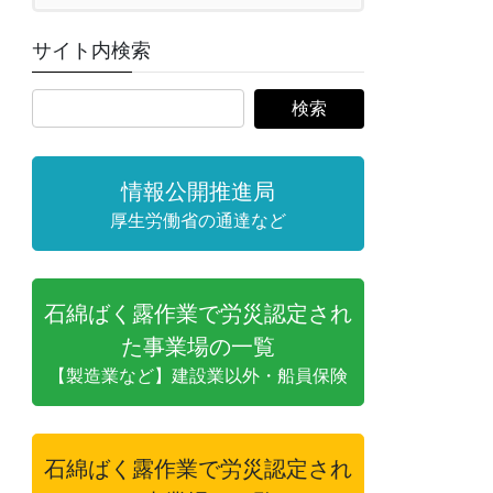
サイト内検索
情報公開推進局
厚生労働省の通達など
石綿ばく露作業で労災認定され
た事業場の一覧
【製造業など】建設業以外・船員保険
石綿ばく露作業で労災認定され