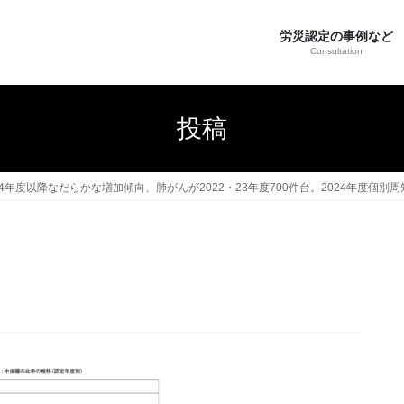
労災認定の事例など
Consultation
投稿
年度以降なだらかな増加傾向、肺がんが2022・23年度700件台。2024年度個別