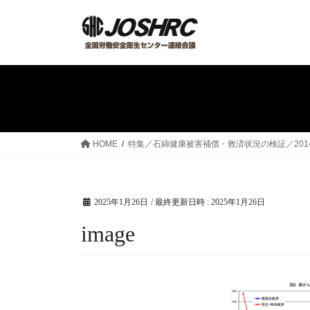
コ
ナ
ン
ビ
テ
ゲ
ン
ー
ツ
シ
へ
ョ
ス
ン
キ
に
ッ
移
HOME
特集／石綿健康被害補償・救済状況の検証／2014
プ
動
2025年1月26日
/ 最終更新日時 :
2025年1月26日
image