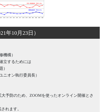
1年10月23日）
修機構）
確立するためには
題）
ユニオン執行委員長）
）拡大予防のため、ZOOMを使ったオンライン開催とさ
載されます。