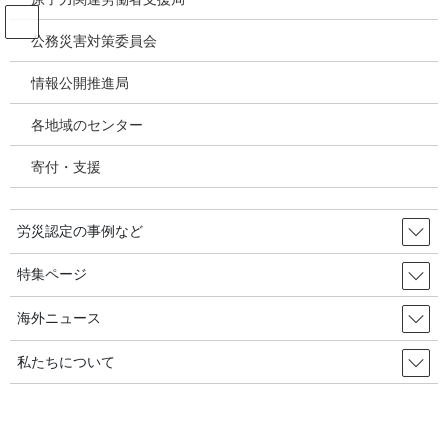
コ
ナ
ン
ビ
公務災害対策委員会
テ
ゲ
ン
ー
情報公開推進局
投稿
ツ
シ
へ
ョ
各地域のセンター
ス
ン
HOME
キ
に
【特集／脳・心臓疾患、精神障害の労災認定】２０２２年度は脳・心臓疾患、精
寄付・支援
ッ
移
神障害請求・認定件数と認定率がともに増加－精神障害労災認定基準見直しに注目
プ
動
（安全センター情報2023年8月号）
joshrc202308t7
労災認定の事例など
2024年9月3日
/ 最終更新日時 :
2024年9月3日
特集ページ
joshrc202308t7
海外ニュース
私たちについて