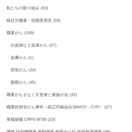
私たちの取り組み (93)
移住労働者・技能実習生 (59)
職業がん (249)
白血病など血液がん (47)
皮膚がん (1)
胆管がん (34)
膀胱がん (45)
職業がんをなくす患者と家族の会 (32)
職業性胆管がん事件（校正印刷会社SANYO－CYP） (27)
脊髄損傷 CRPS MTBI (10)
腰痛 頚肩腕障害 振動障害 指曲がり症 筋骨格系障害 (88)