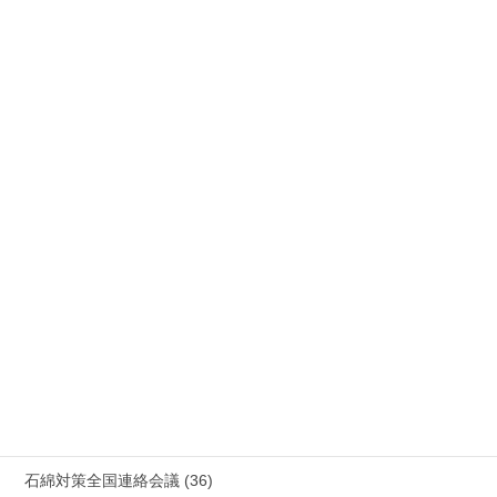
公務災害 (26)
労災事故 障害補償 審査請求 (122)
国際連帯 (159)
安全衛生 (92)
情報公開・法令通達・事務連絡・指針 (244)
放射線被ばく労働 原発作業 除染作業 (48)
新型コロナウィルス感染症・各種感染症 (179)
有害化学物質 有機溶剤 感染症 (184)
未分類 (4)
海外安全衛生情報 (94)
石綿対策全国連絡会議 (36)