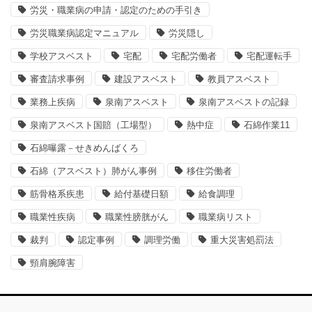
労災・職業病の申請・認定のための手引き
労災職業病認定マニュアル
労災隠し
学校アスベスト
宅配
宅配労働者
宅配運転手
審査請求事例
建設アスベスト
教員アスベスト
業務上疾病
泉南アスベスト
泉南アスベストの記録
泉南アスベスト国賠（工場型）
熱中症
石綿作業11
石綿曝露－せきめんばくろ
石綿（アスベスト）肺がん事例
移住労働者
筋骨格系疾患
給付基礎日額
給食調理
職業性疾病
職業性膀胱がん
職業病リスト
裁判
認定事例
調理労働
重大災害処罰法
頸肩腕障害