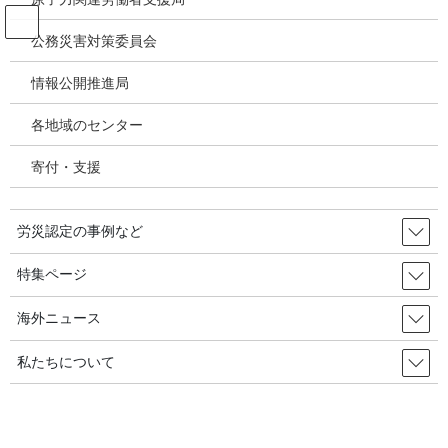
コ
ナ
ン
ビ
公務災害対策委員会
テ
ゲ
ン
ー
情報公開推進局
投稿
ツ
シ
へ
ョ
各地域のセンター
ス
ン
HOME
キ
に
【特集／脳・心臓疾患、精神障害の労災認定】２０２２年度は脳・心臓疾患、精
寄付・支援
ッ
移
神障害請求・認定件数と認定率がともに増加－精神障害労災認定基準見直しに注目
プ
動
（安全センター情報2023年8月号）
joshrc202308t6
労災認定の事例など
2024年9月3日
/ 最終更新日時 :
2024年9月3日
特集ページ
joshrc202308t6
海外ニュース
私たちについて