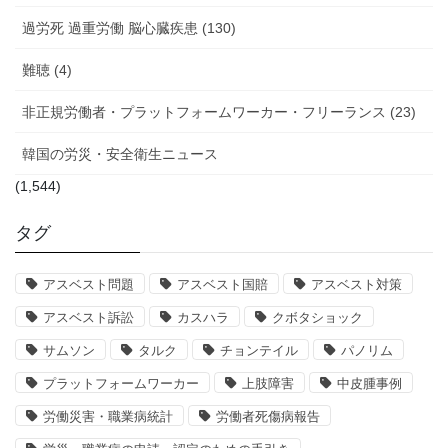
過労死 過重労働 脳心臓疾患 (130)
難聴 (4)
非正規労働者・プラットフォームワーカー・フリーランス (23)
韓国の労災・安全衛生ニュース
(1,544)
タグ
アスベスト問題
アスベスト国賠
アスベスト対策
アスベスト訴訟
カスハラ
クボタショック
サムソン
タルク
チョンテイル
パノリム
プラットフォームワーカー
上肢障害
中皮腫事例
労働災害・職業病統計
労働者死傷病報告