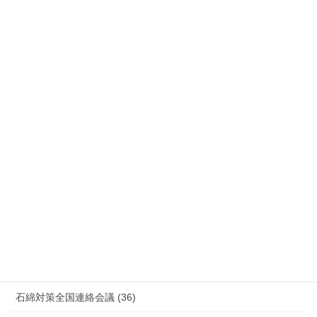
公務災害 (26)
労災事故 障害補償 審査請求 (122)
国際連帯 (159)
安全衛生 (92)
情報公開・法令通達・事務連絡・指針 (244)
放射線被ばく労働 原発作業 除染作業 (48)
新型コロナウィルス感染症・各種感染症 (179)
有害化学物質 有機溶剤 感染症 (184)
未分類 (4)
海外安全衛生情報 (94)
石綿対策全国連絡会議 (36)