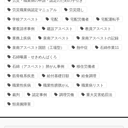
労災・職業病の申請・認定のための手引き
労災職業病認定マニュアル
労災隠し
学校アスベスト
宅配
宅配労働者
宅配運転手
審査請求事例
建設アスベスト
教員アスベスト
業務上疾病
泉南アスベスト
泉南アスベストの記録
泉南アスベスト国賠（工場型）
熱中症
石綿作業11
石綿曝露－せきめんばくろ
石綿（アスベスト）肺がん事例
移住労働者
筋骨格系疾患
給付基礎日額
給食調理
職業性疾病
職業性膀胱がん
職業病リスト
裁判
認定事例
調理労働
重大災害処罰法
頸肩腕障害