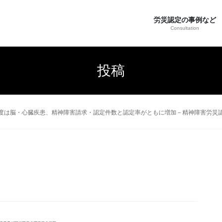
労災認定の事例など
Consultation
投稿
度は脳・心臓疾患、精神障害請求・認定件数と認定率がともに増加－精神障害労災認定