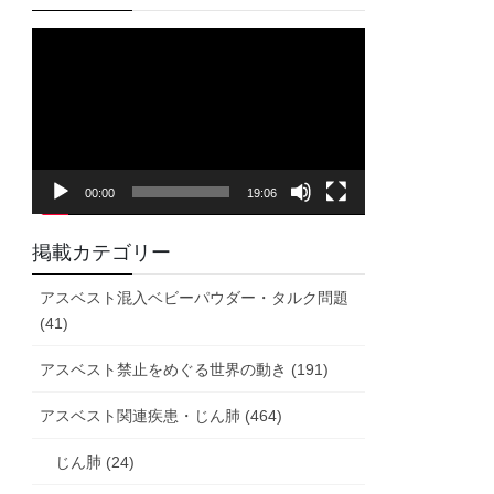
動
画
プ
レ
ー
ヤ
00:00
19:06
ー
掲載カテゴリー
アスベスト混入ベビーパウダー・タルク問題
(41)
アスベスト禁止をめぐる世界の動き (191)
アスベスト関連疾患・じん肺 (464)
じん肺 (24)