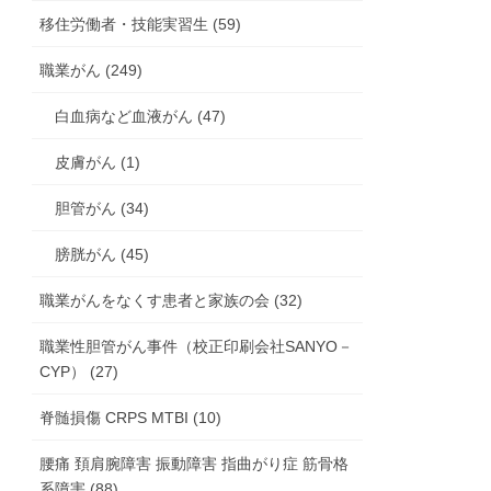
移住労働者・技能実習生 (59)
職業がん (249)
白血病など血液がん (47)
皮膚がん (1)
胆管がん (34)
膀胱がん (45)
職業がんをなくす患者と家族の会 (32)
職業性胆管がん事件（校正印刷会社SANYO－
CYP） (27)
脊髄損傷 CRPS MTBI (10)
腰痛 頚肩腕障害 振動障害 指曲がり症 筋骨格
系障害 (88)