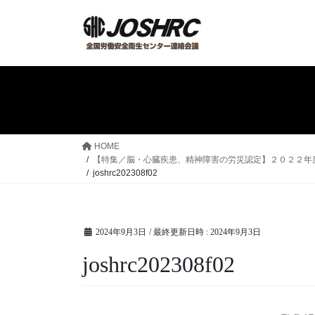
コ
ナ
ン
ビ
テ
ゲ
ン
ー
ツ
シ
へ
ョ
ス
ン
キ
に
ッ
移
HOME
プ
動
【特集／脳・心臓疾患、精神障害の労災認定】２０２２年
joshrc202308f02
2024年9月3日
/ 最終更新日時 :
2024年9月3日
joshrc202308f02