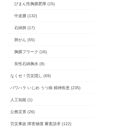
びまん性胸膜肥厚 (15)
中皮腫 (132)
石綿肺 (17)
肺がん (55)
胸膜プラーク (16)
良性石綿胸水 (8)
なくせ！労災隠し (69)
パワハラ いじめ うつ病 精神疾患 (235)
人工知能 (1)
公務災害 (26)
労災事故 障害補償 審査請求 (122)