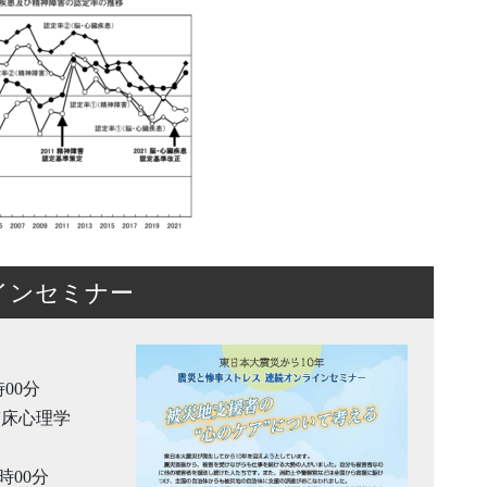
インセミナー
時00分
臨床心理学
時00分