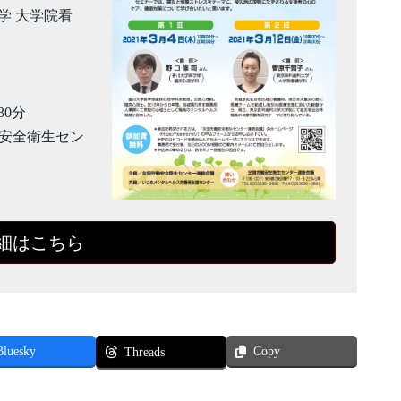
学 大学院看
30分
働安全衛生セン
細はこちら
Bluesky
Copy
Threads