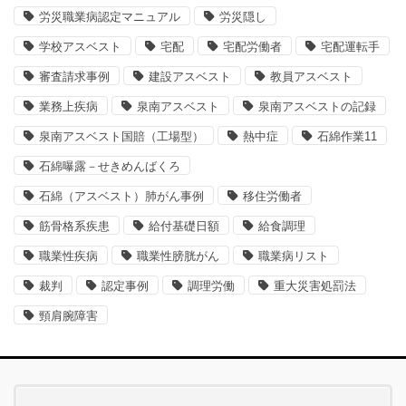
労災職業病認定マニュアル
労災隠し
学校アスベスト
宅配
宅配労働者
宅配運転手
審査請求事例
建設アスベスト
教員アスベスト
業務上疾病
泉南アスベスト
泉南アスベストの記録
泉南アスベスト国賠（工場型）
熱中症
石綿作業11
石綿曝露－せきめんばくろ
石綿（アスベスト）肺がん事例
移住労働者
筋骨格系疾患
給付基礎日額
給食調理
職業性疾病
職業性膀胱がん
職業病リスト
裁判
認定事例
調理労働
重大災害処罰法
頸肩腕障害