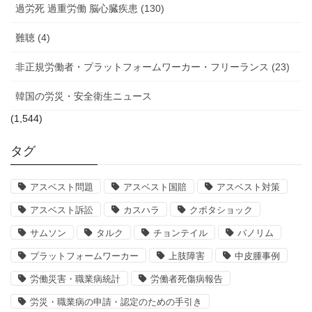
過労死 過重労働 脳心臓疾患 (130)
難聴 (4)
非正規労働者・プラットフォームワーカー・フリーランス (23)
韓国の労災・安全衛生ニュース
(1,544)
タグ
アスベスト問題
アスベスト国賠
アスベスト対策
アスベスト訴訟
カスハラ
クボタショック
サムソン
タルク
チョンテイル
パノリム
プラットフォームワーカー
上肢障害
中皮腫事例
労働災害・職業病統計
労働者死傷病報告
労災・職業病の申請・認定のための手引き