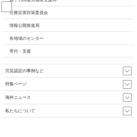
コ
ナ
ン
ビ
公務災害対策委員会
テ
ゲ
ン
ー
情報公開推進局
投稿
ツ
シ
へ
ョ
各地域のセンター
ス
ン
HOME
キ
に
労働安全衛生法令策定のためサポートキット（2022.1.13 国際労働機関（ILO）か
寄付・支援
ッ
移
ら／00 1.-5. はじめに
プ
動
image-142
労災認定の事例など
2024年8月30日
/ 最終更新日時 :
2024年8月30日
特集ページ
image-142
海外ニュース
私たちについて