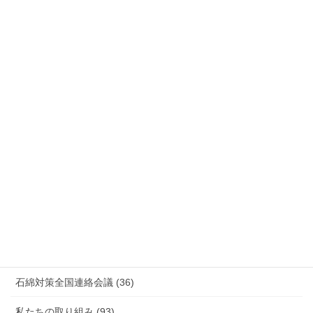
労災事故 障害補償 審査請求 (122)
国際連帯 (159)
安全衛生 (92)
情報公開・法令通達・事務連絡・指針 (244)
放射線被ばく労働 原発作業 除染作業 (48)
新型コロナウィルス感染症・各種感染症 (179)
有害化学物質 有機溶剤 感染症 (184)
未分類 (4)
海外安全衛生情報 (94)
石綿対策全国連絡会議 (36)
私たちの取り組み (93)