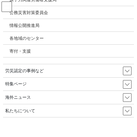
コ
ナ
ン
ビ
公務災害対策委員会
テ
ゲ
ン
ー
情報公開推進局
投稿
ツ
シ
へ
ョ
各地域のセンター
ス
ン
HOME
キ
に
【新型コロナウイルス感染症の労災補償】3年間で労災認定23万件強認定率、処理
寄付・支援
ッ
移
率とも高水準維持～ワクチン接種による健康被害も職業病
プ
動
image-46
労災認定の事例など
2024年7月25日
/ 最終更新日時 :
2024年7月25日
特集ページ
image-46
海外ニュース
私たちについて