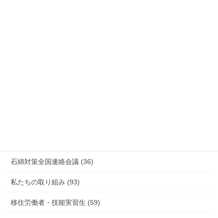
安全衛生 (92)
情報公開・法令通達・事務連絡・指針 (244)
放射線被ばく労働 原発作業 除染作業 (48)
新型コロナウィルス感染症・各種感染症 (179)
有害化学物質 有機溶剤 感染症 (184)
未分類 (4)
海外安全衛生情報 (94)
石綿対策全国連絡会議 (36)
私たちの取り組み (93)
移住労働者・技能実習生 (59)