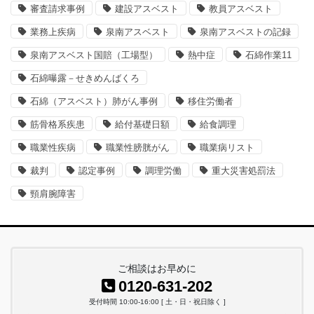
審査請求事例
建設アスベスト
教員アスベスト
業務上疾病
泉南アスベスト
泉南アスベストの記録
泉南アスベスト国賠（工場型）
熱中症
石綿作業11
石綿曝露－せきめんばくろ
石綿（アスベスト）肺がん事例
移住労働者
筋骨格系疾患
給付基礎日額
給食調理
職業性疾病
職業性膀胱がん
職業病リスト
裁判
認定事例
調理労働
重大災害処罰法
頸肩腕障害
ご相談はお早めに
0120-631-202
受付時間 10:00-16:00 [ 土・日・祝日除く ]