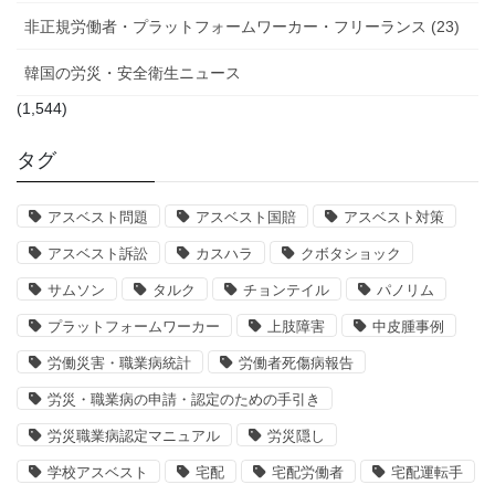
非正規労働者・プラットフォームワーカー・フリーランス (23)
韓国の労災・安全衛生ニュース
(1,544)
タグ
アスベスト問題
アスベスト国賠
アスベスト対策
アスベスト訴訟
カスハラ
クボタショック
サムソン
タルク
チョンテイル
パノリム
プラットフォームワーカー
上肢障害
中皮腫事例
労働災害・職業病統計
労働者死傷病報告
労災・職業病の申請・認定のための手引き
労災職業病認定マニュアル
労災隠し
学校アスベスト
宅配
宅配労働者
宅配運転手