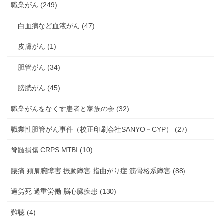
職業がん (249)
白血病など血液がん (47)
皮膚がん (1)
胆管がん (34)
膀胱がん (45)
職業がんをなくす患者と家族の会 (32)
職業性胆管がん事件（校正印刷会社SANYO－CYP） (27)
脊髄損傷 CRPS MTBI (10)
腰痛 頚肩腕障害 振動障害 指曲がり症 筋骨格系障害 (88)
過労死 過重労働 脳心臓疾患 (130)
難聴 (4)