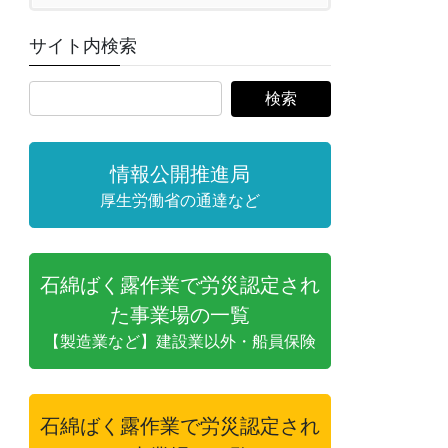
サイト内検索
情報公開推進局
厚生労働省の通達など
石綿ばく露作業で労災認定され
た事業場の一覧
【製造業など】建設業以外・船員保険
石綿ばく露作業で労災認定され