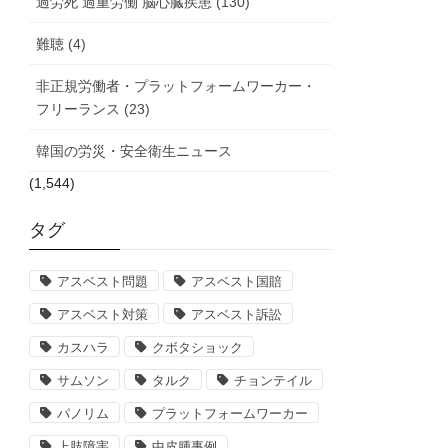
過労死 過重労働 脳心臓疾患 (130)
難聴 (4)
非正規労働者・プラットフォームワーカー・
フリーランス (23)
韓国の労災・安全衛生ニュース
(1,544)
タグ
アスベスト問題
アスベスト国賠
アスベスト対策
アスベスト訴訟
カスハラ
クボタショック
サムソン
タルク
チョンテイル
パノリム
プラットフォームワーカー
上肢障害
中皮腫事例