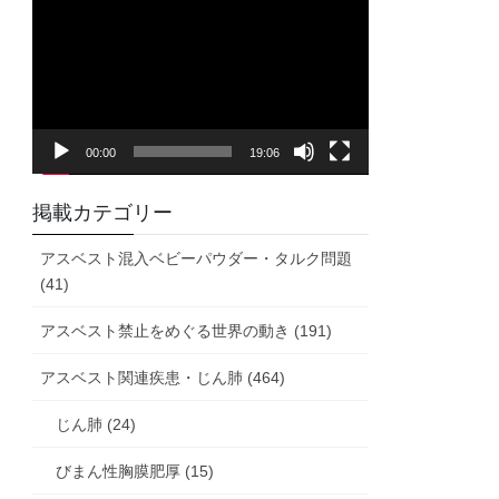
画
プ
レ
ー
ヤ
00:00
19:06
ー
掲載カテゴリー
アスベスト混入ベビーパウダー・タルク問題
(41)
アスベスト禁止をめぐる世界の動き (191)
アスベスト関連疾患・じん肺 (464)
じん肺 (24)
びまん性胸膜肥厚 (15)