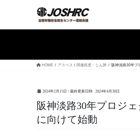
コ
ナ
ン
ビ
テ
ゲ
ン
ー
ツ
シ
へ
ョ
ス
ン
キ
に
ッ
移
HOME
アスベスト関連疾患・じん肺
阪神淡路30年プ
プ
動
2024年2月15日
/ 最終更新日時 :
2024年4月30日
阪神淡路30年プロジェク
に向けて始動