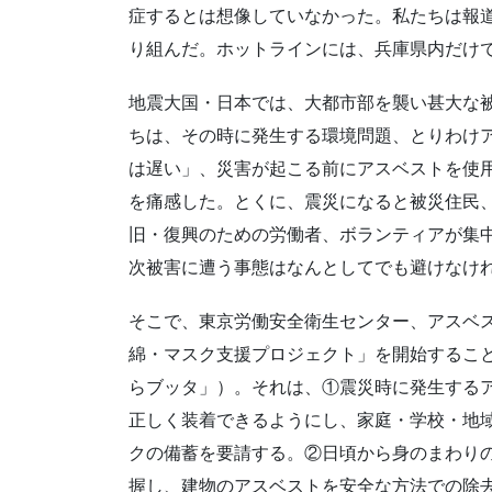
症するとは想像していなかった。私たちは報
り組んだ。ホットラインには、兵庫県内だけで
地震大国・日本では、大都市部を襲い甚大な
ちは、その時に発生する環境問題、とりわけ
は遅い」、災害が起こる前にアスベストを使
を痛感した。とくに、震災になると被災住民
旧・復興のための労働者、ボランティアが集中
次被害に遭う事態はなんとしてでも避けなけ
そこで、東京労働安全衛生センター、アスベ
綿・マスク支援プロジェクト」を開始するこ
らブッタ」）。それは、①震災時に発生する
正しく装着できるようにし、家庭・学校・地
クの備蓄を要請する。②日頃から身のまわり
握し、建物のアスベストを安全な方法での除