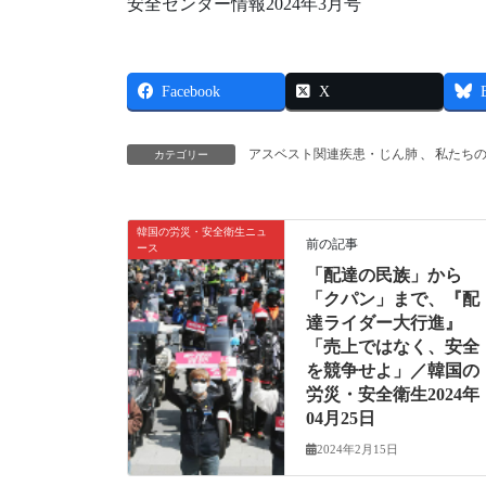
安全センター情報2024年3月号
Facebook
X
アスベスト関連疾患・じん肺
、
私たち
カテゴリー
韓国の労災・安全衛生ニュ
前の記事
ース
「配達の民族」から
「クパン」まで、『配
達ライダー大行進』
「売上ではなく、安全
を競争せよ」／韓国の
労災・安全衛生2024年
04月25日
2024年2月15日