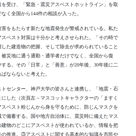
道を受け、「緊急・震災アスベストホットライン」を取
なく全国から144件の相談が入った。
被害をもたらす新たな地震発生が警戒されている。私た
アスベスト対策は十分かと考えさせられた。「その時で
用した建造物の把握、そして除去が求められていること
、被災地に通う通勤・通学者だけでなく、全国から復
する。その「日常」と「善意」が20年後、30年後に二
ればならないと考えた。
ストセンター、神戸大学の皆さんと連携し、「地震・石
とにした（次頁左－マスコットキャラクターの「ますく
アスベスト粉じんから身を守るために、防じんマスクを
域で備蓄する。国や地方自治体に、震災時に備えたマス
の建物のどこにアスベストが使われているか、情報を把
去の推進。③アスベストに関する基本的な知識を市民や