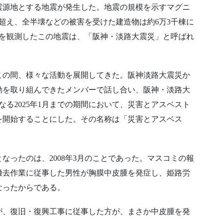
北部を震源地とする地震が発生した。地震の規模を示すマグニ
人を超え、全半壊などの被害を受けた建造物は約6万3千棟に
」を観測したこの地震は、「阪神・淡路大震災」と呼ばれ
この間、様々な活動を展開してきた。阪神淡路大震災か
動を取り組んできたメンバーで話し合い、阪神・淡路大
年となる2025年1月までの期間において、災害とアスベスト
を開始することにした。その名称は「災害とアスベス
なったのは、2008年3月のことであった。マスコミの報
撤去作業に従事した男性が胸膜中皮腫を発症し、姫路労
なったからである。
が、復旧・復興工事に従事した方が、まさか中皮腫を発