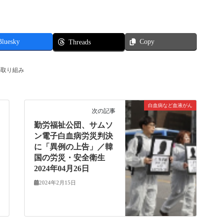
Bluesky
Copy
Threads
の取り組み
白血病など血液がん
次の記事
勤労福祉公団、サムソ
ン電子白血病労災判決
に「異例の上告」／韓
国の労災・安全衛生
2024年04月26日
2024年2月15日