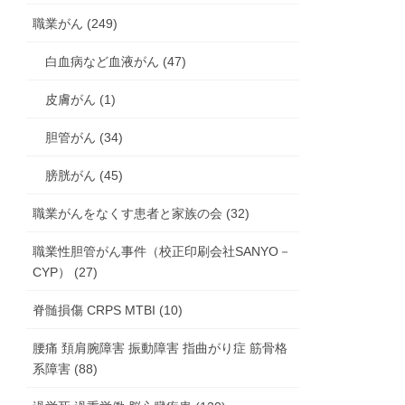
職業がん (249)
白血病など血液がん (47)
皮膚がん (1)
胆管がん (34)
膀胱がん (45)
職業がんをなくす患者と家族の会 (32)
職業性胆管がん事件（校正印刷会社SANYO－
CYP） (27)
脊髄損傷 CRPS MTBI (10)
腰痛 頚肩腕障害 振動障害 指曲がり症 筋骨格
系障害 (88)