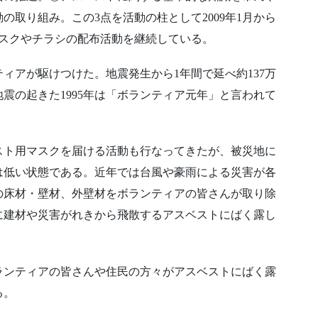
取り組み。この3点を活動の柱として2009年1月から
マスクやチラシの配布活動を継続している。
ィアが駆けつけた。地震発生から1年間で延べ約137万
震の起きた1995年は「ボランティア元年」と言われて
スト用マスクを届ける活動も行なってきたが、被災地に
は低い状態である。近年では台風や豪雨による災害が各
の床材・壁材、外壁材をボランティアの皆さんが取り除
に建材や災害がれきから飛散するアスベストにばく露し
ランティアの皆さんや住民の方々がアスベストにばく露
る。