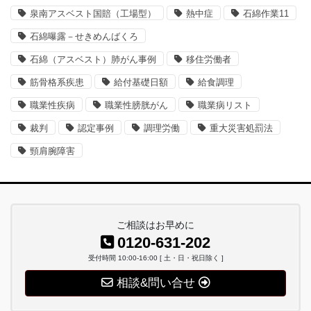
泉南アスベスト国賠（工場型）
熱中症
石綿作業11
石綿曝露－せきめんばくろ
石綿（アスベスト）肺がん事例
移住労働者
筋骨格系疾患
給付基礎日額
給食調理
職業性疾病
職業性膀胱がん
職業病リスト
裁判
認定事例
調理労働
重大災害処罰法
頸肩腕障害
ご相談はお早めに
0120-631-202
受付時間 10:00-16:00 [ 土・日・祝日除く ]
相談&問い合せ