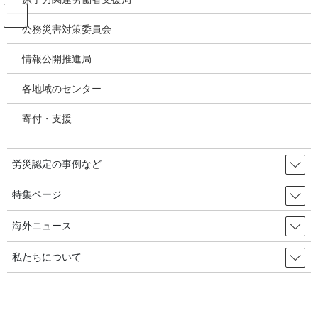
コ
ナ
ン
ビ
公務災害対策委員会
テ
ゲ
ン
ー
情報公開推進局
アスベスト関連疾患・じん肺
ツ
シ
へ
ョ
各地域のセンター
ス
ン
HOME
アスベスト関連疾患・じん肺
キ
に
富山で4年ぶりに相談会と集い～富山●二人の中皮腫患者さんが講演
寄付・支援
ッ
移
プ
動
2023年10月15日
/ 最終更新日時 :
2024年2月4日
労災認定の事例など
アスベスト関連疾患・じん肺
特集ページ
富山で4年ぶりに相談会と集い～富
山●二人の中皮腫患者さんが講演
海外ニュース
私たちについて
中皮腫・アスベスト疾患・患者と家族の会北陸支部は、6月11日に
富山市内の富山県民共生センターサンフォルテで、2019年4月以
来、富山県内では4年ぶりになるアスベスト被害相談会と患者・家
族の集いを開催した。