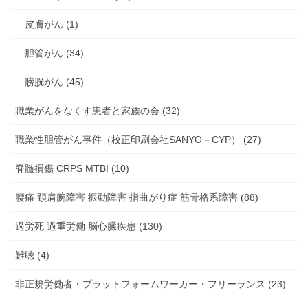
皮膚がん (1)
胆管がん (34)
膀胱がん (45)
職業がんをなくす患者と家族の会 (32)
職業性胆管がん事件（校正印刷会社SANYO－CYP） (27)
脊髄損傷 CRPS MTBI (10)
腰痛 頚肩腕障害 振動障害 指曲がり症 筋骨格系障害 (88)
過労死 過重労働 脳心臓疾患 (130)
難聴 (4)
非正規労働者・プラットフォームワーカー・フリーランス (23)