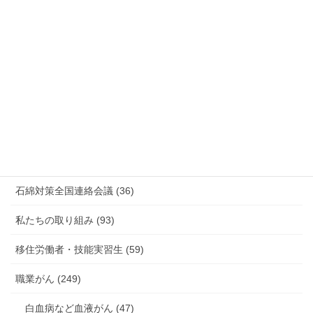
情報公開・法令通達・事務連絡・指針 (244)
放射線被ばく労働 原発作業 除染作業 (48)
新型コロナウィルス感染症・各種感染症 (179)
有害化学物質 有機溶剤 感染症 (184)
未分類 (4)
海外安全衛生情報 (94)
石綿対策全国連絡会議 (36)
私たちの取り組み (93)
移住労働者・技能実習生 (59)
職業がん (249)
白血病など血液がん (47)