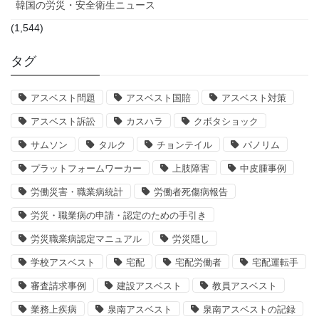
韓国の労災・安全衛生ニュース
(1,544)
タグ
アスベスト問題
アスベスト国賠
アスベスト対策
アスベスト訴訟
カスハラ
クボタショック
サムソン
タルク
チョンテイル
パノリム
プラットフォームワーカー
上肢障害
中皮腫事例
労働災害・職業病統計
労働者死傷病報告
労災・職業病の申請・認定のための手引き
労災職業病認定マニュアル
労災隠し
学校アスベスト
宅配
宅配労働者
宅配運転手
審査請求事例
建設アスベスト
教員アスベスト
業務上疾病
泉南アスベスト
泉南アスベストの記録