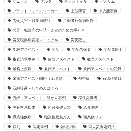
サムソン
タルク
チョンテイル
パノリム
プラットフォームワーカー
上肢障害
中皮腫事例
労働災害・職業病統計
労働者死傷病報告
労災・職業病の申請・認定のための手引き
労災職業病認定マニュアル
労災隠し
学校アスベスト
宅配
宅配労働者
宅配運転手
審査請求事例
建設アスベスト
教員アスベスト
業務上疾病
泉南アスベスト
泉南アスベストの記録
泉南アスベスト国賠（工場型）
熱中症
石綿作業11
石綿曝露－せきめんばくろ
石綿（アスベスト）肺がん事例
移住労働者
筋骨格系疾患
給付基礎日額
給食調理
職業性疾病
職業性膀胱がん
職業病リスト
裁判
認定事例
調理労働
重大災害処罰法