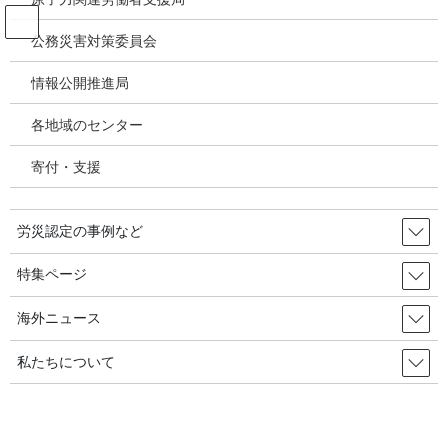
コ
ナ
ン
ビ
公務災害対策委員会
テ
ゲ
ン
ー
情報公開推進局
投稿
ツ
シ
へ
ョ
各地域のセンター
ス
ン
HOME
キ
に
【特集1 石綿健康被害補償・救済状況の検証】労災時効救済が大幅増～三度目の
寄付・支援
ッ
移
救済法改正の成果／建設アスベスト給付金認定約6千人
プ
動
image-61
労災認定の事例など
2024年1月30日
/ 最終更新日時 :
2024年1月30日
特集ページ
image-61
海外ニュース
私たちについて