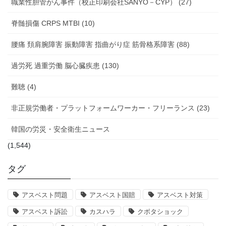
職業性胆管がん事件（校正印刷会社SANYO－CYP） (27)
脊髄損傷 CRPS MTBI (10)
腰痛 頚肩腕障害 振動障害 指曲がり症 筋骨格系障害 (88)
過労死 過重労働 脳心臓疾患 (130)
難聴 (4)
非正規労働者・プラットフォームワーカー・フリーランス (23)
韓国の労災・安全衛生ニュース
(1,544)
タグ
アスベスト問題
アスベスト国賠
アスベスト対策
アスベスト訴訟
カスハラ
クボタショック