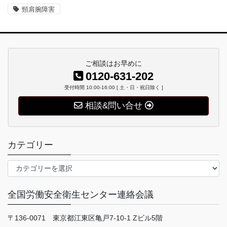
頸肩腕障害
ご相談はお早めに
0120-631-202
受付時間 10:00-16:00 [ 土・日・祝日除く ]
相談&問い合せ
カテゴリー
カ
テ
ゴ
全国労働安全衛生センター連絡会議
リ
ー
〒136-0071 東京都江東区亀戸7-10-1 Zビル5階