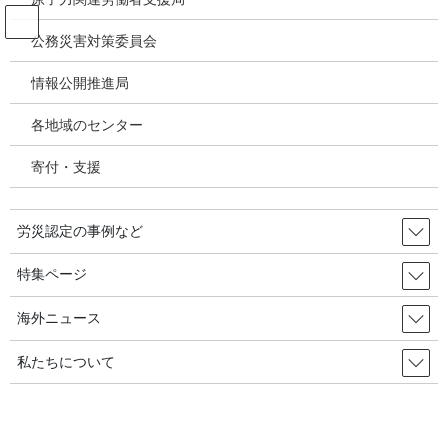
コ
ナ
ン
ビ
公務災害対策委員会
テ
ゲ
ン
ー
情報公開推進局
韓国の労災・安全衛生ニュース
ツ
シ
へ
ョ
各地域のセンター
ス
ン
HOME
韓国の労災・安全衛生ニュース
キ
に
活線作業で感電死した被害者に責任を問う最高裁 2023年3月19日 韓国の労
寄付・支援
ッ
移
災・安全衛生
プ
動
労災認定の事例など
2023年2月6日
/ 最終更新日時 :
2023年3月21日
韓国の労災・安全衛生ニュース
特集ページ
活線作業で感電死した被害者に責
海外ニュース
任を問う最高裁 2023年3月19日
私たちについて
韓国の労災・安全衛生