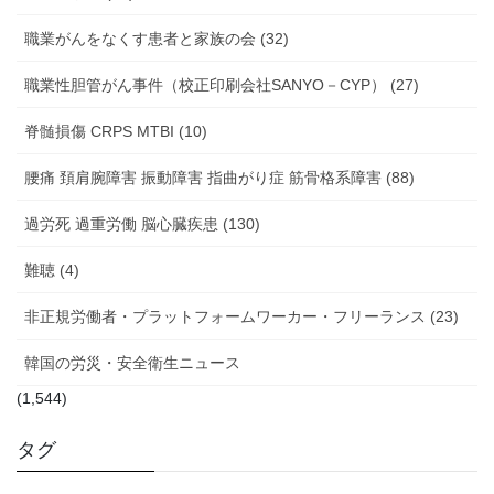
職業がんをなくす患者と家族の会 (32)
職業性胆管がん事件（校正印刷会社SANYO－CYP） (27)
脊髄損傷 CRPS MTBI (10)
腰痛 頚肩腕障害 振動障害 指曲がり症 筋骨格系障害 (88)
過労死 過重労働 脳心臓疾患 (130)
難聴 (4)
非正規労働者・プラットフォームワーカー・フリーランス (23)
韓国の労災・安全衛生ニュース
(1,544)
タグ