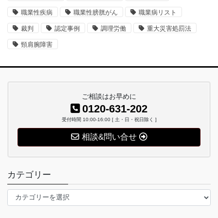
職業性疾病
職業性膀胱がん
職業病リスト
裁判
認定事例
調理労働
重大災害処罰法
頸肩腕障害
ご相談はお早めに
0120-631-202
受付時間 10:00-16:00 [ 土・日・祝日除く ]
相談&問い合せ
カテゴリー
カ
テ
ゴ