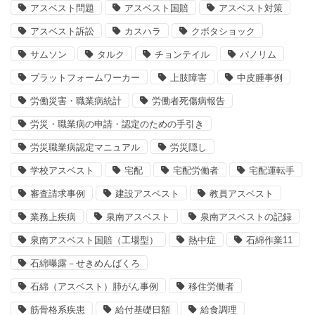
アスベスト問題
アスベスト国賠
アスベスト対策
アスベスト訴訟
カスハラ
クボタショック
サムソン
タルク
チョンテイル
パノリム
プラットフォームワーカー
上肢障害
中皮腫事例
労働災害・職業病統計
労働者死傷病報告
労災・職業病の申請・認定のための手引き
労災職業病認定マニュアル
労災隠し
学校アスベスト
宅配
宅配労働者
宅配運転手
審査請求事例
建設アスベスト
教員アスベスト
業務上疾病
泉南アスベスト
泉南アスベストの記録
泉南アスベスト国賠（工場型）
熱中症
石綿作業11
石綿曝露－せきめんばくろ
石綿（アスベスト）肺がん事例
移住労働者
筋骨格系疾患
給付基礎日額
給食調理