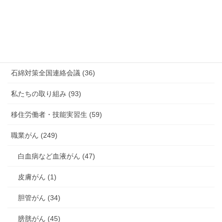
有害化学物質 有機溶剤 感染症 (184)
未分類 (4)
海外安全衛生情報 (94)
石綿対策全国連絡会議 (36)
私たちの取り組み (93)
移住労働者・技能実習生 (59)
職業がん (249)
白血病など血液がん (47)
皮膚がん (1)
胆管がん (34)
膀胱がん (45)