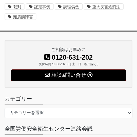
裁判
認定事例
調理労働
重大災害処罰法
頸肩腕障害
ご相談はお早めに
0120-631-202
受付時間 10:00-16:00 [ 土・日・祝日除く ]
相談&問い合せ
カテゴリー
カ
テ
ゴ
全国労働安全衛生センター連絡会議
リ
ー