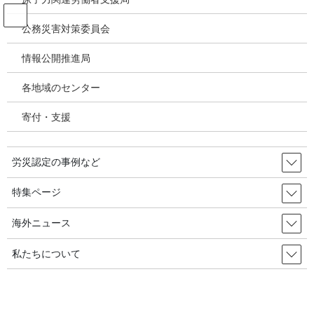
コ
ナ
ン
ビ
公務災害対策委員会
テ
ゲ
ン
ー
情報公開推進局
韓国の労災・安全衛生ニュース
ツ
シ
へ
ョ
各地域のセンター
ス
ン
HOME
韓国の労災・安全衛生ニュース
キ
に
原子力発電所「下請け労働者の被ばく線量」は正規職の25倍2019年３月28日
寄付・支援
ッ
移
プ
動
2019年3月28日
/ 最終更新日時 :
2019年3月28日
労災認定の事例など
韓国の労災・安全衛生ニュース
特集ページ
原子力発電所「下請け労働者の被
ばく線量」は正規職の25倍2019年
海外ニュース
３月28日
私たちについて
27日に「原子力発電所安全管理外注化労働実態討論会」が開かれ
た。ウ・ウォンシク共に民主党議員は「文在寅政府は原子力発電