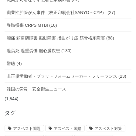
職業性胆管がん事件（校正印刷会社SANYO－CYP） (27)
脊髄損傷 CRPS MTBI (10)
腰痛 頚肩腕障害 振動障害 指曲がり症 筋骨格系障害 (88)
過労死 過重労働 脳心臓疾患 (130)
難聴 (4)
非正規労働者・プラットフォームワーカー・フリーランス (23)
韓国の労災・安全衛生ニュース
(1,544)
タグ
アスベスト問題
アスベスト国賠
アスベスト対策