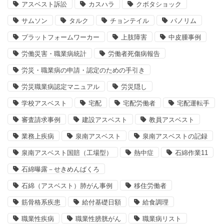
アスベスト訴訟
カスハラ
クボタショック
サムソン
タルク
チョンテイル
パノリム
プラットフォームワーカー
上肢障害
中皮腫事例
労働災害・職業病統計
労働者死傷病報告
労災・職業病の申請・認定のための手引き
労災職業病認定マニュアル
労災隠し
学校アスベスト
宅配
宅配労働者
宅配運転手
審査請求事例
建設アスベスト
教員アスベスト
業務上疾病
泉南アスベスト
泉南アスベストの記録
泉南アスベスト国賠（工場型）
熱中症
石綿作業11
石綿曝露－せきめんばくろ
石綿（アスベスト）肺がん事例
移住労働者
筋骨格系疾患
給付基礎日額
給食調理
職業性疾病
職業性膀胱がん
職業病リスト