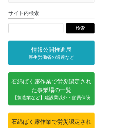
サイト内検索
情報公開推進局
厚生労働省の通達など
石綿ばく露作業で労災認定され
た事業場の一覧
【製造業など】建設業以外・船員保険
石綿ばく露作業で労災認定され