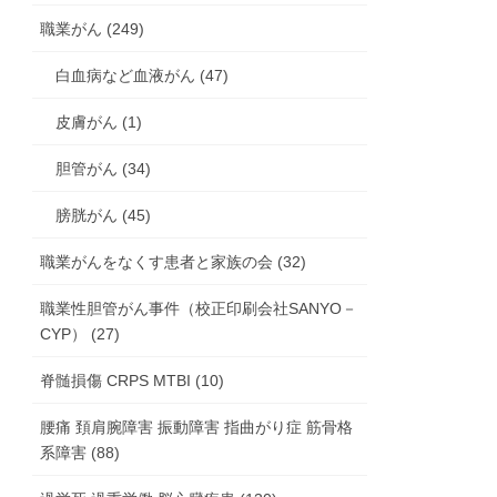
職業がん (249)
白血病など血液がん (47)
皮膚がん (1)
胆管がん (34)
膀胱がん (45)
職業がんをなくす患者と家族の会 (32)
職業性胆管がん事件（校正印刷会社SANYO－
CYP） (27)
脊髄損傷 CRPS MTBI (10)
腰痛 頚肩腕障害 振動障害 指曲がり症 筋骨格
系障害 (88)