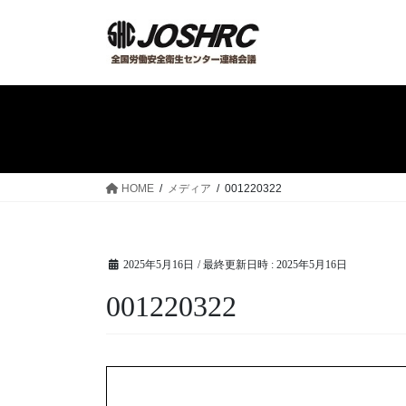
コ
ナ
ン
ビ
テ
ゲ
ン
ー
ツ
シ
へ
ョ
ス
ン
キ
に
ッ
移
HOME
メディア
001220322
プ
動
2025年5月16日
/ 最終更新日時 :
2025年5月16日
001220322