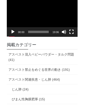
画
プ
レ
ー
ヤ
00:00
19:06
ー
掲載カテゴリー
アスベスト混入ベビーパウダー・タルク問題
(41)
アスベスト禁止をめぐる世界の動き (191)
アスベスト関連疾患・じん肺 (464)
じん肺 (24)
びまん性胸膜肥厚 (15)