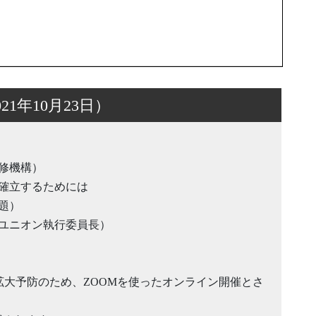
1年10月23日）
修機構）
確立するためには
題）
ユニオン執行委員長）
）拡大予防のため、ZOOMを使ったオンライン開催とさ