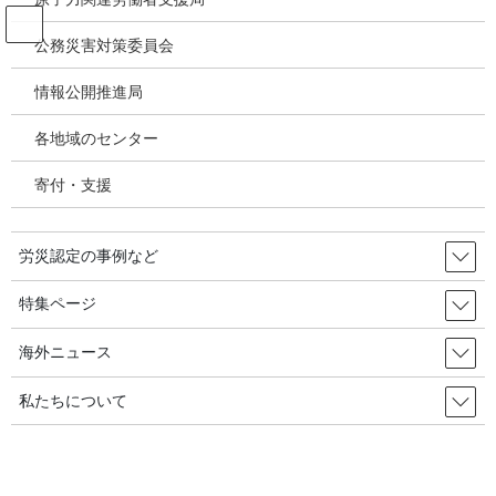
コ
ナ
ン
ビ
公務災害対策委員会
テ
ゲ
ン
ー
情報公開推進局
メディア
ツ
シ
へ
ョ
各地域のセンター
ス
ン
HOME
メディア
メンタル労災相談ほっとラインチラシ全国版2025
キ
に
寄付・支援
ッ
移
プ
動
2025年10月7日
/ 最終更新日時 :
2025年10月7日
労災認定の事例など
メンタル労災相談ほっとラインチ
ラシ全国版2025
特集ページ
海外ニュース
私たちについて