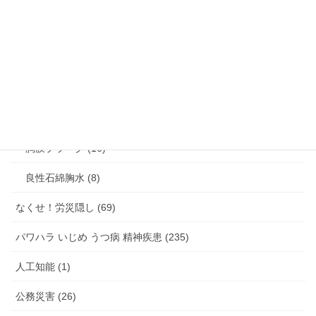
じん肺 (24)
びまん性胸膜肥厚 (15)
中皮腫 (132)
石綿肺 (17)
肺がん (55)
胸膜プラーク (16)
良性石綿胸水 (8)
なくせ！労災隠し (69)
パワハラ いじめ うつ病 精神疾患 (235)
人工知能 (1)
公務災害 (26)